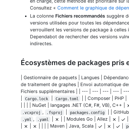
en charge, cette méthode est prioritaire sur
Consultez «
Comment le graphique de dépen
La colonne
Fichiers recommandés
suggère de
versions utilisées pour toutes les dépendances
verrouillent les versions de package à celles 
Dependabot de rechercher des versions vulné
indirectes.
Écosystèmes de packages pris 
| Gestionnaire de paquets | Langues | Dépendanc
de traitement de graphes | Envoi automatique d
Fichiers supplémentaires | | --- | --- | --- | --- | ---
|
|
| | Composer | PHP |
Cargo.lock
Cargo.toml
| | | | NuGet | langages .NET (C#, F#, VB), C++ |
,
|
| | GitHub
.vcxproj
.fsproj
packages.config
,
|
| | Modules Go | Allez |
|
.yml
.yaml
|
|
| | | | Maven | Java, Scala |
|
|
|
p