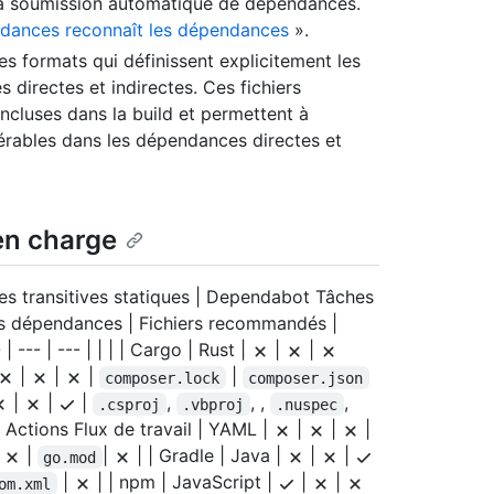
 la soumission automatique de dépendances.
dances reconnaît les dépendances
».
s formats qui définissent explicitement les
 directes et indirectes. Ces fichiers
incluses dans la build et permettent à
rables dans les dépendances directes et
en charge
es transitives statiques | Dependabot Tâches
es dépendances | Fichiers recommandés |
 | --- | --- | | | | Cargo | Rust |
|
|
|
|
|
|
composer.lock
composer.json
|
|
|
,
, ,
,
.csproj
.vbproj
.nuspec
 Actions Flux de travail | YAML |
|
|
|
|
|
|
| | Gradle | Java |
|
|
go.mod
|
| | npm | JavaScript |
|
|
om.xml