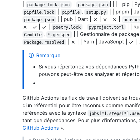
|
|
| | | | pip | 
package-lock.json
package.json
|
,
| | pnpm | Ja
pipfile.lock
pipfile
setup.py
| | pub | Dart |
|
|
|
package.json
pubspe
|
|
|
|
| | R
poetry.lock
pyproject.toml
,
| | Gestionnaire de package 
Gemfile
*.gemspec
|
| | Yarn | JavaScript |
|
Package.resolved
Remarque
Si vous répertoriez vos dépendances Pyth
pouvons peut-être pas analyser et réperto
GitHub Actions les flux de travail doivent se trou
d’un référentiel pour être reconnus comme manife
référencés avec la syntaxe
jobs[*].steps[*].use
tant que dépendances. Pour plus d’informations,
GitHub Actions
».