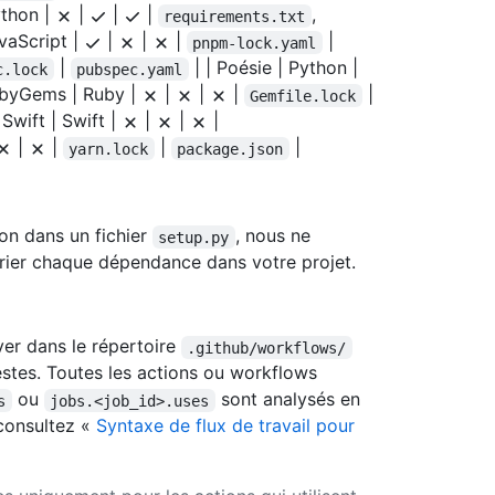
Python |
|
|
|
,
requirements.txt
vaScript |
|
|
|
|
pnpm-lock.yaml
|
| | Poésie | Python |
c.lock
pubspec.yaml
ubyGems | Ruby |
|
|
|
|
Gemfile.lock
Swift | Swift |
|
|
|
|
|
|
|
yarn.lock
package.json
on dans un fichier
, nous ne
setup.py
rier chaque dépendance dans votre projet.
ver dans le répertoire
.github/workflows/
stes. Toutes les actions ou workflows
ou
sont analysés en
s
jobs.<job_id>.uses
 consultez «
Syntaxe de flux de travail pour