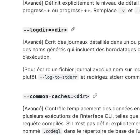
[Avancé] Définit explicitement le niveau de détail
progress++ ou progress+++. Remplace
et
-v
-
--logdir=<dir>
[Avancé] Écrit des journaux détaillés dans un ou p
des noms générés qui incluent des horodatages 
d’exécution.
(Pour écrire un fichier journal avec un nom sur l
plutôt
et redirigez stderr comme
--log-to-stderr
--common-caches=<dir>
[Avancé] Contrôle l’emplacement des données en c
plusieurs exécutions de l’interface CLI, telles qu
requête compilés. S’il n’est pas défini explicitemen
nommé
dans le répertoire de base de l’uti
.codeql