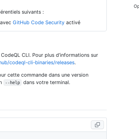
Op
rentiels suivants :
n avec
GitHub Code Security
activé
e CodeQL CLI. Pour plus d’informations sur
hub/codeql-cli-binaries/releases
.
 pour cette commande dans une version
on
dans votre terminal.
--help