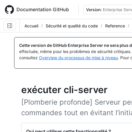
Skip
to
Documentation GitHub
Version:
Enterprise Serv
main
content
Accueil
Sécurité et qualité du code
Reference
Cette version de GitHub Enterprise Server ne sera plus d
effectuée, même pour les problèmes de sécurité critiques. 
consultez
Overview du processus de mise à niveau
. Pour 
exécuter cli-server
[Plomberie profonde] Serveur pe
commandes tout en évitant l’init
Qui peut utiliser cette fonctionnalité ?