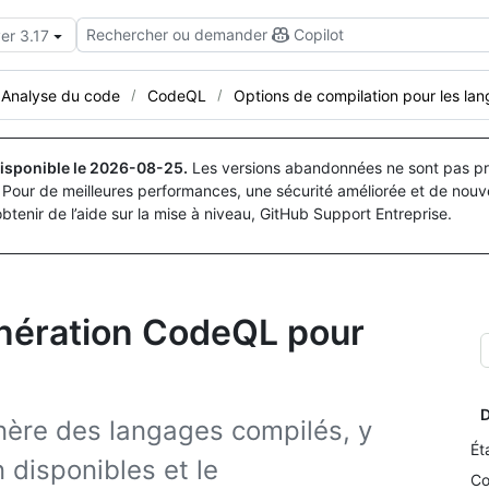
Rechercher ou demander
Copilot
er 3.17
Analyse du code
CodeQL
Options de compilation pour les la
isponible le
2026-08-25
.
Les versions abandonnées ne sont pas pri
Pour de meilleures performances, une sécurité améliorée et de nouve
obtenir de l’aide sur la mise à niveau, GitHub Support Entreprise.
énération CodeQL pour
D
re des langages compilés, y
Ét
 disponibles et le
Co