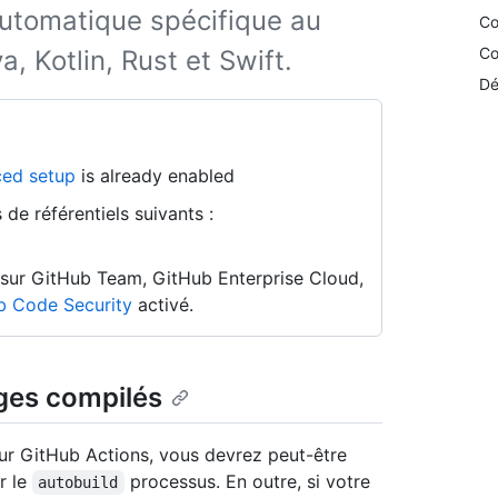
tomatique spécifique au
Co
Co
, Kotlin, Rust et Swift.
Dé
ed setup
is already enabled
de référentiels suivants :
n sur GitHub Team, GitHub Enterprise Cloud,
b Code Security
activé.
ages compilés
ur GitHub Actions, vous devrez peut-être
er le
processus. En outre, si votre
autobuild