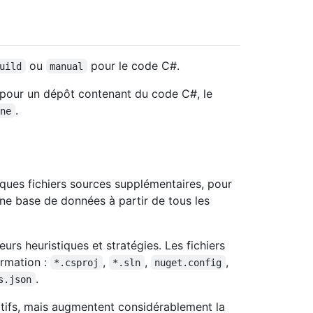
ou
pour le code C#.
uild
manual
 pour un dépôt contenant du code C#, le
.
one
ues fichiers sources supplémentaires, pour
une base de données à partir de tous les
urs heuristiques et stratégies. Les fichiers
ormation :
,
,
,
*.csproj
*.sln
nuget.config
.
s.json
atifs, mais augmentent considérablement la