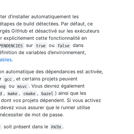
ter d’installer automatiquement les
étapes de build détectées. Par défaut, ce
rgés GitHub et désactivé sur les exécuteurs
 explicitement cette fonctionnalité en
sur
ou
dans
PENDENCIES
true
false
éfinition de variables d’environnement,
ables
.
ation automatique des dépendances est activée,
ur
, et certains projets peuvent
gcc
ou
. Vous devrez également
ang
msvc
,
,
,
) ainsi que les
d
make
cmake
bazel
 dont vos projets dépendent. Si vous activez
devez vous assurer que le runner utilise
nécessiter de mot de passe.
soit présent dans le
.
e
PATH