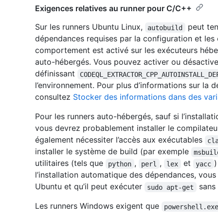
Exigences relatives au runner pour C/C++
Sur les runners Ubuntu Linux,
peut ten
autobuild
dépendances requises par la configuration et les 
comportement est activé sur les exécuteurs hébe
auto-hébergés. Vous pouvez activer ou désactiver
définissant
CODEQL_EXTRACTOR_CPP_AUTOINSTALL_DE
l’environnement. Pour plus d’informations sur la d
consultez
Stocker des informations dans des vari
Pour les runners auto-hébergés, sauf si l’install
vous devrez probablement installer le compilate
également nécessiter l’accès aux exécutables
cl
installer le système de build (par exemple
msbuil
utilitaires (tels que
,
,
et
)
python
perl
lex
yacc
l’installation automatique des dépendances, vous 
Ubuntu et qu’il peut exécuter
sans 
sudo apt-get
Les runners Windows exigent que
powershell.ex