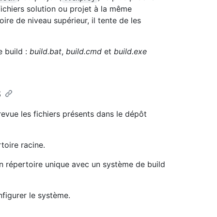
fichiers solution ou projet à la même
ire de niveau supérieur, il tente de les
e build :
build.bat
,
build.cmd
et
build.exe
S
evue les fichiers présents dans le dépôt
toire racine.
un répertoire unique avec un système de build
igurer le système.