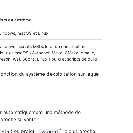
Nom du système
indows, macOS et Linux
indows : scripts MSbuild et de construction
inux et macOS : Autoconf, Make, CMake, qmake,
eson, Waf, SCons, Linux Kbuild et scripts de build
fonction du système d’exploitation sur lequel
er automatiquement une méthode de
pproche suivante :
) ou projet (
) le plus proche
.sln
.vcxproj