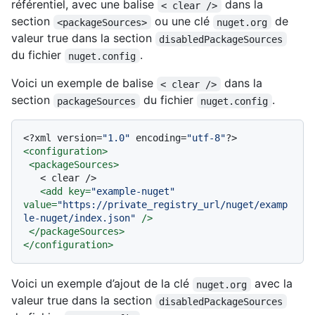
référentiel, avec une balise
dans la
< clear />
section
ou une clé
de
<packageSources>
nuget.org
valeur true dans la section
disabledPackageSources
du fichier
.
nuget.config
Voici un exemple de balise
dans la
< clear />
section
du fichier
.
packageSources
nuget.config
<?xml version=
"1.0"
 encoding=
"utf-8"
?>
<
configuration
>
<
packageSources
>
   < clear />

<
add
key
=
"example-nuget"
value
=
"https://private_registry_url/nuget/examp
le-nuget/index.json"
 />
</
packageSources
>
</
configuration
>
Voici un exemple d’ajout de la clé
avec la
nuget.org
valeur true dans la section
disabledPackageSources