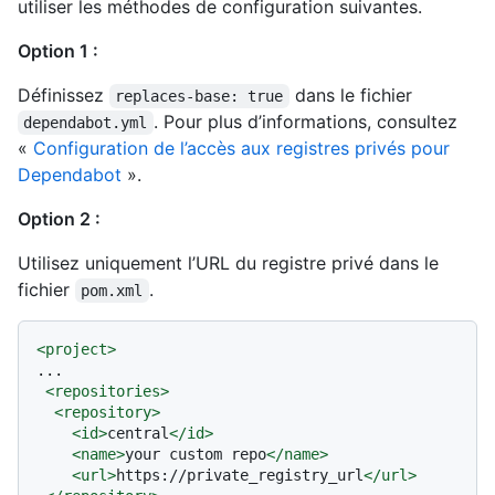
utiliser les méthodes de configuration suivantes.
Option 1 :
Définissez
dans le fichier
replaces-base: true
. Pour plus d’informations, consultez
dependabot.yml
«
Configuration de l’accès aux registres privés pour
Dependabot
».
Option 2 :
Utilisez uniquement l’URL du registre privé dans le
fichier
.
pom.xml
<
project
>
...

<
repositories
>
<
repository
>
<
id
>
central
</
id
>
<
name
>
your custom repo
</
name
>
<
url
>
https://private_registry_url
</
url
>