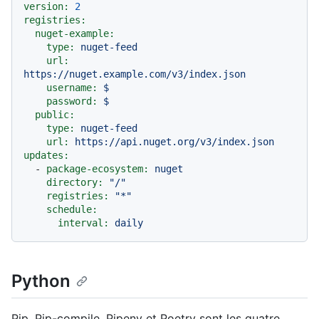
version:
2
registries:
nuget-example:
type:
nuget-feed
url:
https://nuget.example.com/v3/index.json
username:
$
password:
$
public:
type:
nuget-feed
url:
https://api.nuget.org/v3/index.json
updates:
-
package-ecosystem:
nuget
directory:
"/"
registries:
"*"
schedule:
interval:
daily
Python
Pip, Pip-compile, Pipenv et Poetry sont les quatre