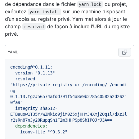
de dépendance dans le fichier
du projet,
yarn.lock
exécutez
sur une machine disposant
yarn install
d’un accès au registre privé. Yarn met alors à jour le
champ
de façon à inclure l’URL du registre
resolved
privé.
YAML
encoding@^0.1.11:
version
"0.1.13"
resolved
"https://private_registry_url/encoding/-/encodi
ng-
0.1.13.tgz#56574afdd791f54a8e9b2785c0582a2d2621
0fa9"
integrity
sha512-
ETBauow1T35Y/WZMkio9jiM0Z5xjHHmJ4XmjZOq1l/dXz3l
r2sRn87nJy20RupqSh1F2m3HHPSp8ShIPQJrJ3A==
dependencies:
iconv-lite
"^0.6.2"