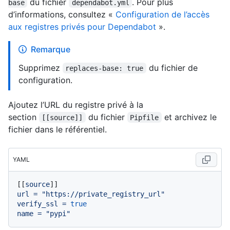
du fichier
. Pour plus
base
dependabot.yml
d’informations, consultez «
Configuration de l’accès
aux registres privés pour Dependabot
».
Remarque
Supprimez
du fichier de
replaces-base: true
configuration.
Ajoutez l’URL du registre privé à la
section
du fichier
et archivez le
[[source]]
Pipfile
fichier dans le référentiel.
YAML
[[
source
url
=
"https://private_registry_url"
verify_ssl
=
true
name
=
"pypi"