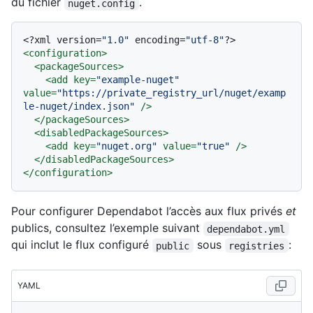
du fichier
.
nuget.config
<?xml version=
"1.0"
 encoding=
"utf-8"
?>
<
configuration
>
<
packageSources
>
<
add
key
=
"example-nuget"
value
=
"https://private_registry_url/nuget/examp
le-nuget/index.json"
 />
</
packageSources
>
<
disabledPackageSources
>
<
add
key
=
"nuget.org"
value
=
"true"
 />
</
disabledPackageSources
>
</
configuration
>
Pour configurer Dependabot l’accès aux flux privés
et
publics, consultez l’exemple suivant
dependabot.yml
qui inclut le flux configuré
sous
:
public
registries
YAML