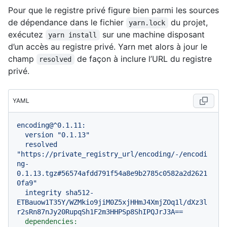
Pour que le registre privé figure bien parmi les sources
de dépendance dans le fichier
du projet,
yarn.lock
exécutez
sur une machine disposant
yarn install
d’un accès au registre privé. Yarn met alors à jour le
champ
de façon à inclure l’URL du registre
resolved
privé.
YAML
encoding@^0.1.11:
version
"0.1.13"
resolved
"https://private_registry_url/encoding/-/encodi
ng-
0.1.13.tgz#56574afdd791f54a8e9b2785c0582a2d2621
0fa9"
integrity
sha512-
ETBauow1T35Y/WZMkio9jiM0Z5xjHHmJ4XmjZOq1l/dXz3l
r2sRn87nJy20RupqSh1F2m3HHPSp8ShIPQJrJ3A==
dependencies: