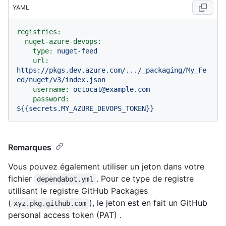
YAML
registries:
nuget-azure-devops:
type:
nuget-feed
url:
https://pkgs.dev.azure.com/.../_packaging/My_Fe
ed/nuget/v3/index.json
username:
octocat@example.com
password:
${{secrets.MY_AZURE_DEVOPS_TOKEN}}
Remarques
Vous pouvez également utiliser un jeton dans votre
fichier
. Pour ce type de registre
dependabot.yml
utilisant le registre GitHub Packages
(
), le jeton est en fait un GitHub
xyz.pkg.github.com
personal access token (PAT) .