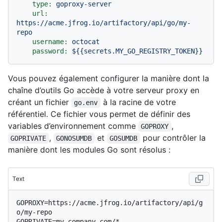
type:
goproxy-server
url:
https://acme.jfrog.io/artifactory/api/go/my-
repo
username:
octocat
password:
${{secrets.MY_GO_REGISTRY_TOKEN}}
Vous pouvez également configurer la manière dont la
chaîne d’outils Go accède à votre serveur proxy en
créant un fichier
à la racine de votre
go.env
référentiel. Ce fichier vous permet de définir des
variables d’environnement comme
,
GOPROXY
,
et
pour contrôler la
GOPRIVATE
GONOSUMDB
GOSUMDB
manière dont les modules Go sont résolus :
Text
GOPROXY=https://acme.jfrog.io/artifactory/api/g
o/my-repo

GOPRIVATE=my-company.com/*
