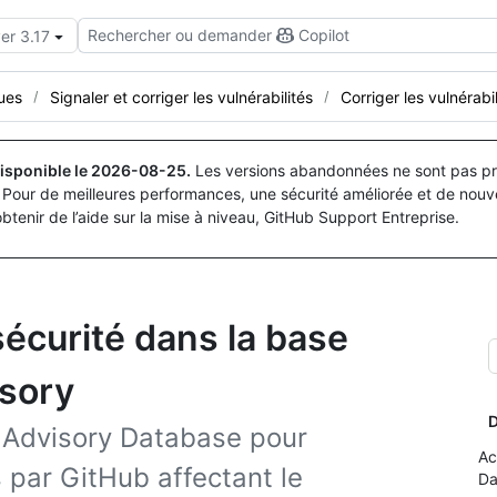
Rechercher ou demander
Copilot
er 3.17
ues
Signaler et corriger les vulnérabilités
Corriger les vulnérabil
isponible le
2026-08-25
.
Les versions abandonnées ne sont pas pri
Pour de meilleures performances, une sécurité améliorée et de nouve
obtenir de l’aide sur la mise à niveau, GitHub Support Entreprise.
sécurité dans la base
sory
D
 Advisory Database pour
Ac
 par GitHub affectant le
Da