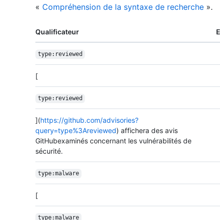
«
Compréhension de la syntaxe de recherche
».
Qualificateur
type:reviewed
[
type:reviewed
](
https://github.com/advisories?
query=type%3Areviewed
) affichera des avis
GitHubexaminés concernant les vulnérabilités de
sécurité.
type:malware
[
type:malware