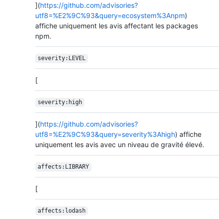
](
https://github.com/advisories?
utf8=%E2%9C%93&query=ecosystem%3Anpm
)
affiche uniquement les avis affectant les packages
npm.
severity:LEVEL
[
severity:high
](
https://github.com/advisories?
utf8=%E2%9C%93&query=severity%3Ahigh
) affiche
uniquement les avis avec un niveau de gravité élevé.
affects:LIBRARY
[
affects:lodash