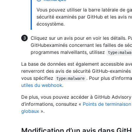
Vous pouvez utiliser la barre latérale de 
sécurité examinés par GitHub et les avis n
écosystème.
Cliquez sur un avis pour en voir les détails. P
GitHubexaminés concernant les failles de sécur
programmes malveillants, utilisez
type:malwa
La base de données est également accessible avec
renverront des avis de sécurité GitHub-examinés po
vous spécifiez
. Pour plus d’inform
type:malware
utiles du webhook
.
De plus, vous pouvez accéder à GitHub Advisory D
d’informations, consultez «
Points de terminaison 
globaux
».
Modification d’un avis dans Gi