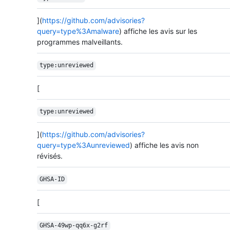
](
https://github.com/advisories?
query=type%3Amalware
) affiche les avis sur les
programmes malveillants.
type:unreviewed
[
type:unreviewed
](
https://github.com/advisories?
query=type%3Aunreviewed
) affiche les avis non
révisés.
GHSA-ID
[
GHSA-49wp-qq6x-g2rf