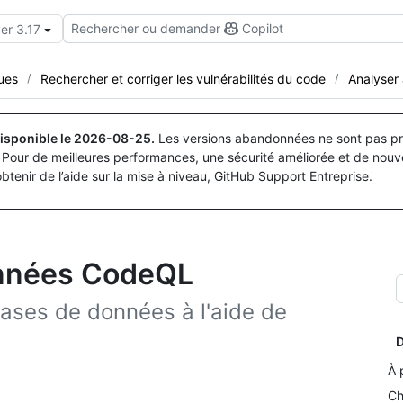
Rechercher ou demander
Copilot
er 3.17
ues
Rechercher et corriger les vulnérabilités du code
Analyser 
isponible le
2026-08-25
.
Les versions abandonnées ne sont pas pri
Pour de meilleures performances, une sécurité améliorée et de nouve
obtenir de l’aide sur la mise à niveau, GitHub Support Entreprise.
onnées CodeQL
bases de données à l'aide de
D
À 
Ch