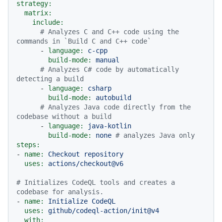
strategy:
matrix:
include:
# Analyzes C and C++ code using the 
commands in `Build C and C++ code`
-
language:
c-cpp
build-mode:
manual
# Analyzes C# code by automatically 
detecting a build
-
language:
csharp
build-mode:
autobuild
# Analyzes Java code directly from the 
codebase without a build
-
language:
java-kotlin
build-mode:
none
# analyzes Java only
steps:
-
name:
Checkout
repository
uses:
actions/checkout@v6
# Initializes CodeQL tools and creates a 
codebase for analysis.
-
name:
Initialize
CodeQL
uses:
github/codeql-action/init@v4
with: