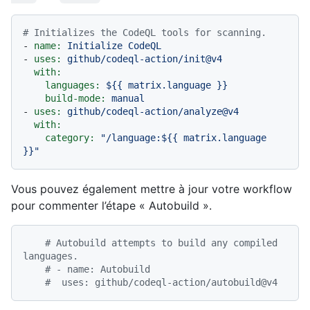
# Initializes the CodeQL tools for scanning.
-
name:
Initialize
CodeQL
-
uses:
github/codeql-action/init@v4
with:
languages:
${{
matrix.language
}}
build-mode:
manual
-
uses:
github/codeql-action/analyze@v4
with:
category:
"/language:$
{{ matrix.language 
}}
"
Vous pouvez également mettre à jour votre workflow
pour commenter l’étape « Autobuild ».
# Autobuild attempts to build any compiled 
languages.
# - name: Autobuild
#  uses: github/codeql-action/autobuild@v4