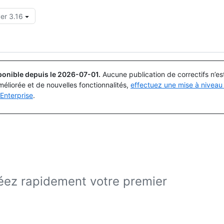
er 3.16
Rechercher ou demander
Copilot
ponible depuis le
2026-07-01
.
Aucune publication de correctifs n’e
méliorée et de nouvelles fonctionnalités,
effectuez une mise à niveau 
Enterprise
.
éez rapidement votre premier