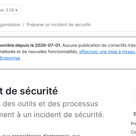
er 3.16
Rechercher ou demander
Copilot
rganisation
/
Préparer un incident de sécurité
ponible depuis le
2026-07-01
.
Aucune publication de correctifs n’e
méliorée et de nouvelles fonctionnalités,
effectuez une mise à niveau 
Enterprise
.
t de sécurité
des outils et des processus
ent à un incident de sécurité.
D
Pr
Co