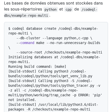
Les bases de données obtenues sont stockées dans
les sous-répertoires
et
de
python
cpp
/codeql-
.
dbs/example-repo-multi
$ 
codeql database create /codeql-dbs/example-
repo-multi \

    --db-cluster --language python,c-cpp \

    --
command
 make --no-run-unnecessary-builds 
\

    --source-root /checkouts/example-repo-multi
Initializing databases at /codeql-dbs/example-
repo-multi.

Running build command: [make]

[build-stdout] Calling python3 /codeql-
bundle/codeql/python/tools/get_venv_lib.py

[build-stdout] Calling python3 -S /codeql-
bundle/codeql/python/tools/python_tracer.py -v 
-z all -c /codeql-dbs/example-repo-
multi/python/working/trap_cache -p ERROR: 'pip' 
not installed.

[build-stdout] /usr/local/lib/python3.6/dist-
packages -R /checkouts/example-repo-multi
