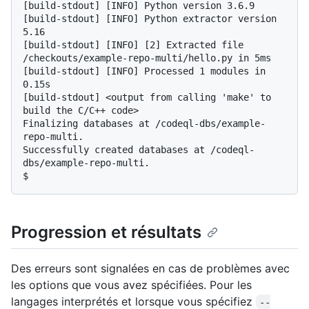
[build-stdout] [INFO] Python version 3.6.9

[build-stdout] [INFO] Python extractor version 
5.16

[build-stdout] [INFO] [2] Extracted file 
/checkouts/example-repo-multi/hello.py in 5ms

[build-stdout] [INFO] Processed 1 modules in 
0.15s

[build-stdout] <output from calling 'make' to 
build the C/C++ code>

Finalizing databases at /codeql-dbs/example-
repo-multi.

Successfully created databases at /codeql-
$
Progression et résultats
Des erreurs sont signalées en cas de problèmes avec
les options que vous avez spécifiées. Pour les
langages interprétés et lorsque vous spécifiez
--