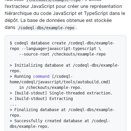
l’extracteur JavaScript pour créer une représentation
hiérarchique du code JavaScript et TypeScript dans le
dépôt. La base de données obtenue est stockée
dans
.
/codeql-dbs/example-repo
$ 
codeql database create /codeql-dbs/example-
repo --language=javascript-typescript \

    --source-root /checkouts/example-repo
> 
Initializing database at /codeql-dbs/example-
repo.
> 
Running 
command
 [/codeql-
home/codeql/javascript/tools/autobuild.cmd]
> 
[build-stdout] Single-threaded extraction.
> 
[build-stdout] Extracting
> 
Finalizing database at /codeql-dbs/example-
repo.
> 
Successfully created database at /codeql-
dbs/example-repo.