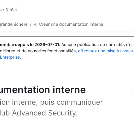
er 3.16
Rechercher ou demander
Copilot
rande échelle
/
4. Créer une documentation interne
ponible depuis le
2026-07-01
.
Aucune publication de correctifs n’e
méliorée et de nouvelles fonctionnalités,
effectuez une mise à niveau 
Enterprise
.
umentation interne
ion interne, puis communiquer
ub Advanced Security.