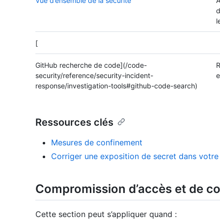
Vue d’ensemble de la sécurité
A
d
l
[
GitHub recherche de code](/code-
R
security/reference/security-incident-
e
response/investigation-tools#github-code-search)
Ressources clés
Mesures de confinement
Corriger une exposition de secret dans votre 
Compromission d’accès et de c
Cette section peut s’appliquer quand :