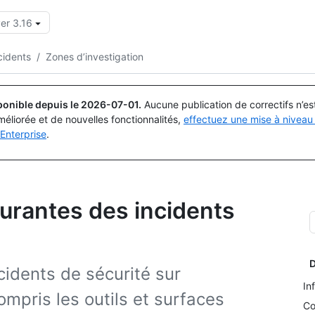
er 3.16
Rechercher ou demander
Copilot
cidents
/
Zones d’investigation
ponible depuis le
2026-07-01
.
Aucune publication de correctifs n’e
méliorée et de nouvelles fonctionnalités,
effectuez une mise à niveau 
Enterprise
.
ourantes des incidents
D
idents de sécurité sur
In
ompris les outils et surfaces
Co