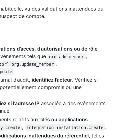
abituelle, vu des validations inattendues ou
suspect de compte.
ations d’accès, d’autorisations ou de rôle
 événements tels que
, ,
org.add_member
,
tor``org.update_member
pdate
urnal d’audit,
identifiez l’acteur
. Vérifiez si
te potentiellement compromis ou une
iez si l’adresse IP
associée à des événements
nnue.
ments relatifs aux
clés ou applications
,
.
ey.create
integration_installation.create
difications inattendues du référentiel
, telles