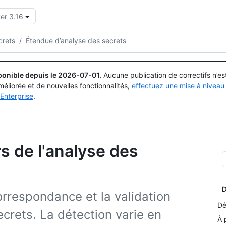
er 3.16
Rechercher ou demander
Copilot
crets
/
Étendue d’analyse des secrets
ponible depuis le
2026-07-01
.
Aucune publication de correctifs n’e
méliorée et de nouvelles fonctionnalités,
effectuez une mise à niveau 
Enterprise
.
s de l'analyse des
D
correspondance et la validation
Dé
crets. La détection varie en
À 