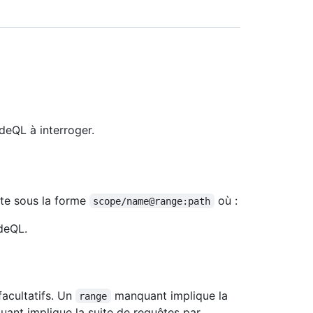
deQL à interroger.
te sous la forme
où :
scope/name@range:path
deQL.
acultatifs. Un
manquant implique la
range
ant implique la suite de requêtes par