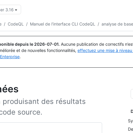
er 3.16
Rechercher ou demander
Copilot
e
/
CodeQL
/
Manuel de l’interface CLI CodeQL
/
analyse de bas
ponible depuis le
2026-07-01
.
Aucune publication de correctifs n’e
méliorée et de nouvelles fonctionnalités,
effectuez une mise à niveau 
Enterprise
.
nées
produisant des résultats
 code source.
D
Sy
De