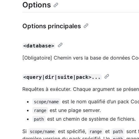
Options
Options principales
<database>
[Obligatoire] Chemin vers la base de données Co
<query|dir|suite|pack>...
Requêtes à exécuter. Chaque argument se présen
est le nom qualifié d’un pack Co
scope/name
est une plage semver.
range
est un chemin de système de fichiers.
path
Si
est spécifié,
et
sont f
scope/name
range
path
dernière version du pack spécifié. Un
manqu
path