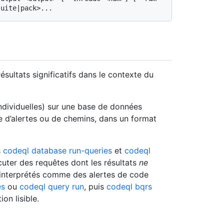
sultats significatifs dans le contexte du
ndividuelles) sur une base de données
 d’alertes ou de chemins, dans un format
s
codeql database run-queries
et
codeql
cuter des requêtes dont les résultats
ne
 interprétés comme des alertes de code
es
ou
codeql query run
, puis
codeql bqrs
on lisible.