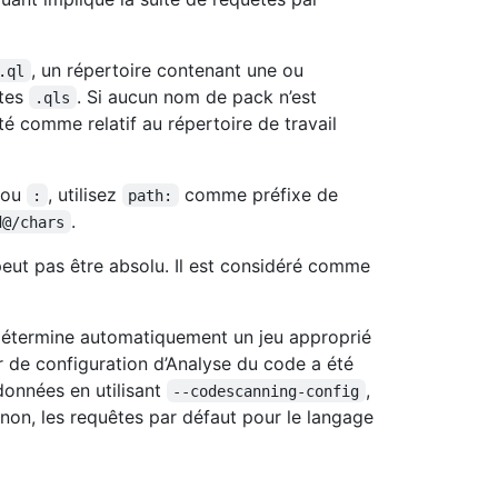
, un répertoire contenant une ou
.ql
êtes
. Si aucun nom de pack n’est
.qls
été comme relatif au répertoire de travail
ou
, utilisez
comme préfixe de
:
path:
.
d@/chars
eut pas être absolu. Il est considéré comme
I détermine automatiquement un jeu approprié
ier de configuration d’Analyse du code a été
données en utilisant
,
--codescanning-config
non, les requêtes par défaut pour le langage