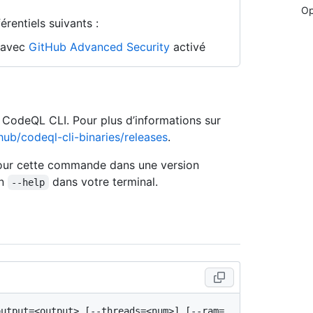
Op
rentiels suivants :
n avec
GitHub Advanced Security
activé
e CodeQL CLI. Pour plus d’informations sur
hub/codeql-cli-binaries/releases
.
 pour cette commande dans une version
on
dans votre terminal.
--help
output=<output> [--threads=<num>] [--ram=