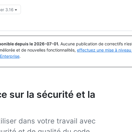
er 3.16
Rechercher ou demander
Copilot
ponible depuis le
2026-07-01
.
Aucune publication de correctifs n’e
méliorée et de nouvelles fonctionnalités,
effectuez une mise à niveau 
Enterprise
.
 sur la sécurité et la
liser dans votre travail avec
urité et de qualité du code.