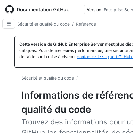
Skip
to
Documentation GitHub
Version:
Enterprise Serv
main
content
Sécurité et qualité du code
/
Reference
Cette version de GitHub Enterprise Server n'est plus dis
critiques. Pour de meilleures performances, une sécurité a
de l’aide sur la mise à niveau,
contactez le support GitHub 
Sécurité et qualité du code
/
Informations de référence
qualité du code
Trouvez des informations pour uti
GitHub les fonctionnalités de séc