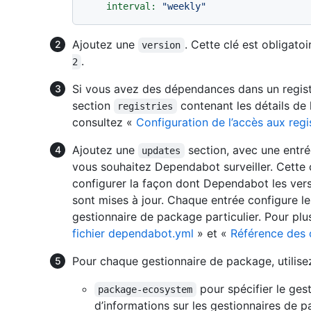
interval:
"weekly"
Ajoutez une
. Cette clé est obligato
version
.
2
Si vous avez des dépendances dans un regist
section
contenant les détails de l
registries
consultez «
Configuration de l’accès aux reg
Ajoutez une
section, avec une entr
updates
vous souhaitez Dependabot surveiller. Cette cl
configurer la façon dont Dependabot les ver
sont mises à jour. Chaque entrée configure l
gestionnaire de package particulier. Pour plu
fichier dependabot.yml
» et «
Référence des
Pour chaque gestionnaire de package, utilisez
pour spécifier le ges
package-ecosystem
d’informations sur les gestionnaires de 