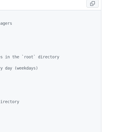
nagers
es in the `root` directory
ry day (weekdays)
directory