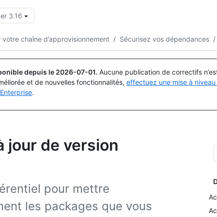
er 3.16
Rechercher ou demander
Copilot
r votre chaîne d’approvisionnement
/
Sécurisez vos dépendances
/
ponible depuis le
2026-07-01
.
Aucune publication de correctifs n’e
méliorée et de nouvelles fonctionnalités,
effectuez une mise à niveau 
Enterprise
.
 jour de version
D
érentiel pour mettre
Ac
ment les packages que vous
Ac