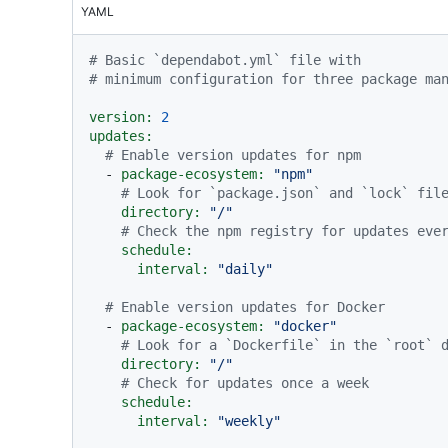
YAML
# Basic `dependabot.yml` file with
# minimum configuration for three package ma
version:
2
updates:
# Enable version updates for npm
-
package-ecosystem:
"npm"
# Look for `package.json` and `lock` fil
directory:
"/"
# Check the npm registry for updates eve
schedule:
interval:
"daily"
# Enable version updates for Docker
-
package-ecosystem:
"docker"
# Look for a `Dockerfile` in the `root` 
directory:
"/"
# Check for updates once a week
schedule:
interval:
"weekly"