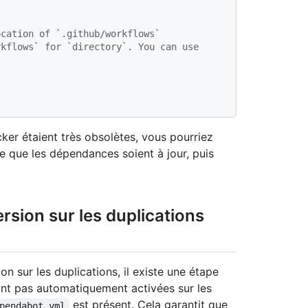
s
ocation of `.github/workflows`
kflows` for `directory`. You can use 
ker étaient très obsolètes, vous pourriez
e que les dépendances soient à jour, puis
ersion sur les duplications
on sur les duplications, il existe une étape
ont pas automatiquement activées sur les
est présent. Cela garantit que
pendabot.yml