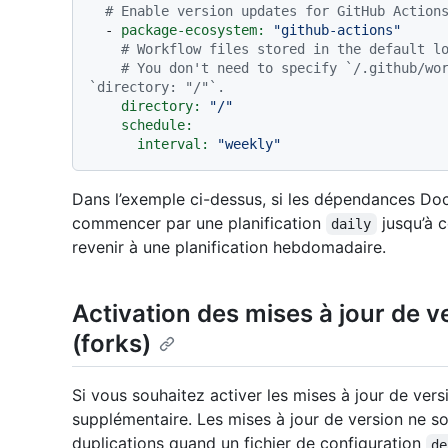
# Enable version updates for GitHub Action
-
package-ecosystem:
"github-actions"
# Workflow files stored in the default l
# You don't need to specify `/.github/wor
`directory: "/"`.
directory:
"/"
schedule:
interval:
"weekly"
Dans l’exemple ci-dessus, si les dépendances Doc
commencer par une planification
jusqu’à c
daily
revenir à une planification hebdomadaire.
Activation des mises à jour de v
(forks)
Si vous souhaitez activer les mises à jour de versi
supplémentaire. Les mises à jour de version ne s
duplications quand un fichier de configuration
de