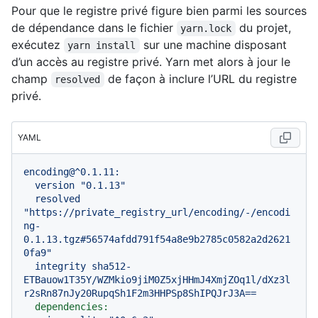
Pour que le registre privé figure bien parmi les sources
de dépendance dans le fichier
du projet,
yarn.lock
exécutez
sur une machine disposant
yarn install
d’un accès au registre privé. Yarn met alors à jour le
champ
de façon à inclure l’URL du registre
resolved
privé.
YAML
encoding@^0.1.11:
version
"0.1.13"
resolved
"https://private_registry_url/encoding/-/encodi
ng-
0.1.13.tgz#56574afdd791f54a8e9b2785c0582a2d2621
0fa9"
integrity
sha512-
ETBauow1T35Y/WZMkio9jiM0Z5xjHHmJ4XmjZOq1l/dXz3l
r2sRn87nJy20RupqSh1F2m3HHPSp8ShIPQJrJ3A==
dependencies: