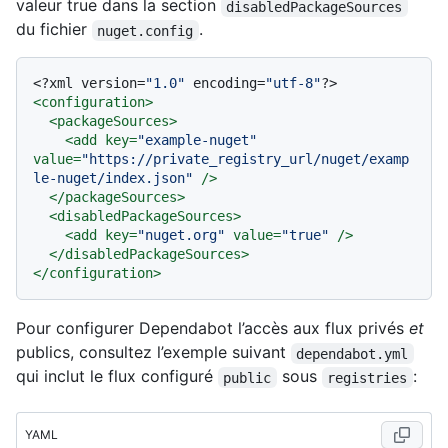
valeur true dans la section
disabledPackageSources
du fichier
.
nuget.config
<?xml version=
"1.0"
 encoding=
"utf-8"
?>
<
configuration
>
<
packageSources
>
<
add
key
=
"example-nuget"
value
=
"https://private_registry_url/nuget/examp
le-nuget/index.json"
 />
</
packageSources
>
<
disabledPackageSources
>
<
add
key
=
"nuget.org"
value
=
"true"
 />
</
disabledPackageSources
>
</
configuration
>
Pour configurer Dependabot l’accès aux flux privés
et
publics, consultez l’exemple suivant
dependabot.yml
qui inclut le flux configuré
sous
:
public
registries
YAML