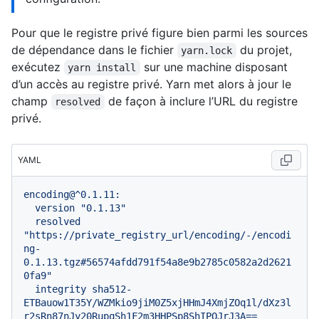
Pour que le registre privé figure bien parmi les sources
de dépendance dans le fichier
du projet,
yarn.lock
exécutez
sur une machine disposant
yarn install
d’un accès au registre privé. Yarn met alors à jour le
champ
de façon à inclure l’URL du registre
resolved
privé.
YAML
encoding@^0.1.11:
version
"0.1.13"
resolved
"https://private_registry_url/encoding/-/encodi
ng-
0.1.13.tgz#56574afdd791f54a8e9b2785c0582a2d2621
0fa9"
integrity
sha512-
ETBauow1T35Y/WZMkio9jiM0Z5xjHHmJ4XmjZOq1l/dXz3l
r2sRn87nJy20RupqSh1F2m3HHPSp8ShIPQJrJ3A==