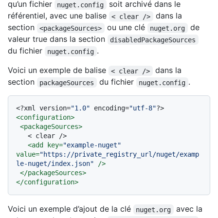
qu’un fichier
soit archivé dans le
nuget.config
référentiel, avec une balise
dans la
< clear />
section
ou une clé
de
<packageSources>
nuget.org
valeur true dans la section
disabledPackageSources
du fichier
.
nuget.config
Voici un exemple de balise
dans la
< clear />
section
du fichier
.
packageSources
nuget.config
<?xml version=
"1.0"
 encoding=
"utf-8"
?>
<
configuration
>
<
packageSources
>
   < clear />

<
add
key
=
"example-nuget"
value
=
"https://private_registry_url/nuget/examp
le-nuget/index.json"
 />
</
packageSources
>
</
configuration
>
Voici un exemple d’ajout de la clé
avec la
nuget.org