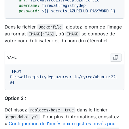
username:
firewallregistrydep
password:
${{
secrets.AZUREHUB_PASSWORD
}}
Dans le fichier
, ajoutez le nom de l’image
Dockerfile
au format
, où
se compose de
IMAGE[:TAG]
IMAGE
votre nom d’utilisateur et du nom du référentiel.
YAML
FROM
firewallregistrydep.azurecr.io/myreg/ubuntu:22.
04
Option 2 :
Définissez
dans le fichier
replaces-base: true
. Pour plus d’informations, consultez
dependabot.yml
«
Configuration de l’accès aux registres privés pour