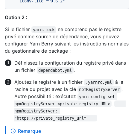
iconv-lite
"^0.6.2"
Option 2 :
Si le fichier
ne comprend pas le registre
yarn.lock
privé comme source de dépendance, vous pouvez
configurer Yarn Berry suivant les instructions normales
du gestionnaire de package :
Définissez la configuration du registre privé dans
un fichier
.
dependabot.yml
Ajoutez le registre à un fichier
à la
.yarnrc.yml
racine du projet avec la clé
.
npmRegistryServer
Autre possibilité : exécutez
yarn config set 
.
npmRegistryServer <private registry URL>
npmRegistryServer: 
"https://private_registry_url"    
Remarque