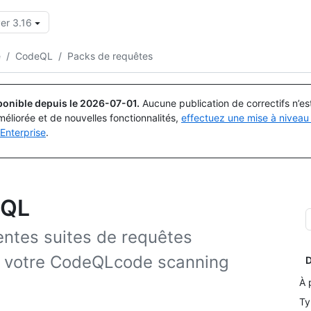
er 3.16
Rechercher ou demander
Copilot
e
/
CodeQL
/
Packs de requêtes
ponible depuis le
2026-07-01
.
Aucune publication de correctifs n’e
méliorée et de nouvelles fonctionnalités,
effectuez une mise à niveau 
Enterprise
.
eQL
entes suites de requêtes
ns votre CodeQLcode scanning
D
À 
Ty