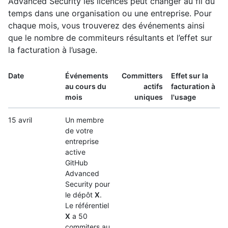
Advanced Security les licences peut changer au fil du
temps dans une organisation ou une entreprise. Pour
chaque mois, vous trouverez des événements ainsi
que le nombre de commiteurs résultants et l’effet sur
la facturation à l’usage.
Date
Événements
Committers
Effet sur la
au cours du
actifs
facturation à
mois
uniques
l'usage
15 avril
Un membre
de votre
entreprise
active
GitHub
Advanced
Security pour
le dépôt
X
.
Le référentiel
X
a 50
commiters au