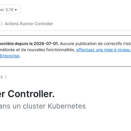
er 3.16
Rechercher ou demander
Copilot
/
Actions Runner Controller
ponible depuis le
2026-07-01
.
Aucune publication de correctifs n’e
méliorée et de nouvelles fonctionnalités,
effectuez une mise à niveau 
Enterprise
.
rs
/
r Controller.
ans un cluster Kubernetes