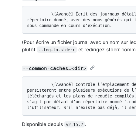
          \[Avancé] Écrit des journaux détaillés dans un ou plusieurs fichiers du 
répertoire donné, avec des noms générés qui i
(Pour écrire un fichier journal avec un nom sur l
plutôt
et redirigez stderr comme
--log-to-stderr
--common-caches=<dir>
          \[Avancé] Contrôle l’emplacement des données en cache sur le disque qui 
persisteront entre plusieurs exécutions de l’
téléchargés et les plans de requête compilés.
s’agit par défaut d’un répertoire nommé `.cod
Disponible depuis
.
v2.15.2