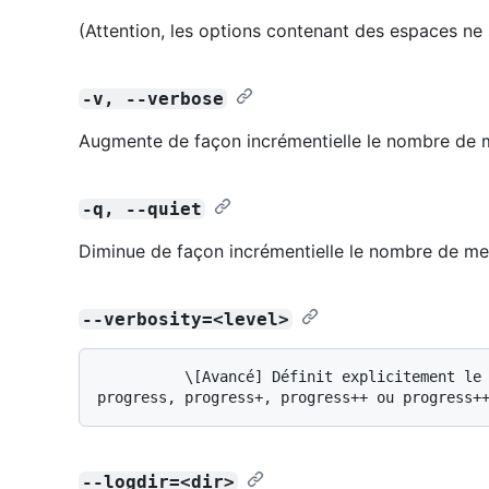
(Attention, les options contenant des espaces ne
-v, --verbose
Augmente de façon incrémentielle le nombre de 
-q, --quiet
Diminue de façon incrémentielle le nombre de me
--verbosity=<level>
          \[Avancé] Définit explicitement le niveau de détail sur errors, warnings, 
--logdir=<dir>