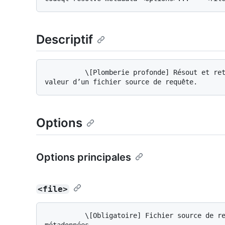
Descriptif
          \[Plomberie profonde] Résout et retourne les paires de métadonnées clé-
Options
Options principales
<file>
          \[Obligatoire] Fichier source de requête à partir duquel extraire les 