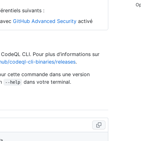
Op
rentiels suivants :
n avec
GitHub Advanced Security
activé
e CodeQL CLI. Pour plus d’informations sur
hub/codeql-cli-binaries/releases
.
 pour cette commande dans une version
on
dans votre terminal.
--help