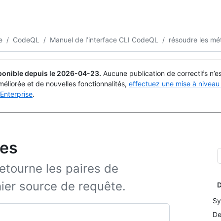
Rechercher ou demander
Copilot
e
/
CodeQL
/
Manuel de l’interface CLI CodeQL
/
résoudre les m
ponible depuis le
2026-04-23
.
Aucune publication de correctifs n’
méliorée et de nouvelles fonctionnalités,
effectuez une mise à niveau 
Enterprise
.
ées
etourne les paires de
ier source de requête.
D
Sy
De