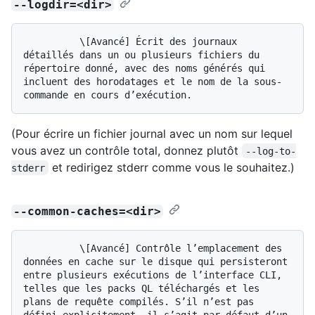
--logdir=<dir>
          \[Avancé] Écrit des journaux 
détaillés dans un ou plusieurs fichiers du 
répertoire donné, avec des noms générés qui 
incluent des horodatages et le nom de la sous-
(Pour écrire un fichier journal avec un nom sur lequel
vous avez un contrôle total, donnez plutôt
--log-to-
et redirigez stderr comme vous le souhaitez.)
stderr
--common-caches=<dir>
          \[Avancé] Contrôle l’emplacement des 
données en cache sur le disque qui persisteront 
entre plusieurs exécutions de l’interface CLI, 
telles que les packs QL téléchargés et les 
plans de requête compilés. S’il n’est pas 
défini explicitement, il s’agit par défaut d’un 