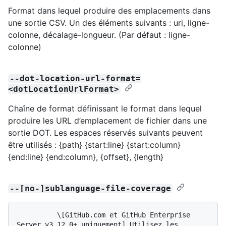
Format dans lequel produire des emplacements dans
une sortie CSV. Un des éléments suivants : uri, ligne-
colonne, décalage-longueur. (Par défaut : ligne-
colonne)
--dot-location-url-format=
<dotLocationUrlFormat>
Chaîne de format définissant le format dans lequel
produire les URL d’emplacement de fichier dans une
sortie DOT. Les espaces réservés suivants peuvent
être utilisés : {path} {start:line} {start:column}
{end:line} {end:column}, {offset}, {length}
--[no-]sublanguage-file-coverage
          \[GitHub.com et GitHub Enterprise 
Server v3.12.0+ uniquement] Utilisez les 