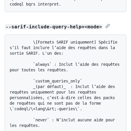
--sarif-include-query-help=<mode>
          \[Formats SARIF uniquement] Spécifie 
s’il faut inclure l’aide des requêtes dans la 
sortie SARIF. L'un des:

          `always` : Inclut l’aide des requêtes 
pour toutes les requêtes.

          `custom_queries_only`

          _(par défaut)_  : Inclut l’aide des 
requêtes uniquement pour les requêtes 
personnalisées, c’est-à-dire celles des packs 
de requêtes qui ne sont pas de la forme 
\`codeql/\<lang\&rt;-queries\`.

          `never` : N’inclut aucune aide pour 