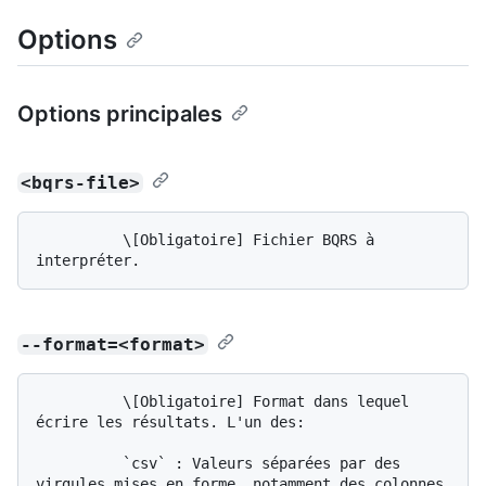
Options
Options principales
<bqrs-file>
          \[Obligatoire] Fichier BQRS à 
--format=<format>
          \[Obligatoire] Format dans lequel 
écrire les résultats. L'un des:

          `csv` : Valeurs séparées par des 
virgules mises en forme, notamment des colonnes 