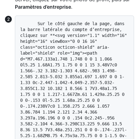
Paramètres d’entreprise
.
       Sur le côté gauche de la page, dans 
la barre latérale du compte d’entreprise, 
cliquez sur **<svg version="1.1" width="16" 
height="16" viewBox="0 0 16 16" 
class="octicon octicon-shield" aria-
label="shield" role="img"><path 
d="M7.467.133a1.748 1.748 0 0 1 1.066 
0l5.25 1.68A1.75 1.75 0 0 1 15 3.48V7c0 
1.566-.32 3.182-1.303 4.682-.983 1.498-
2.585 2.813-5.032 3.855a1.697 1.697 0 0 1-
1.33 0c-2.447-1.042-4.049-2.357-5.032-
3.855C1.32 10.182 1 8.566 1 7V3.48a1.75 
1.75 0 0 1 1.217-1.667Zm.61 1.429a.25.25 0 
0 0-.153 0l-5.25 1.68a.25.25 0 0 
0-.174.238V7c0 1.358.275 2.666 1.057 
3.86.784 1.194 2.121 2.34 4.366 
3.297a.196.196 0 0 0 .154 0c2.245-.956 
3.582-2.104 4.366-3.298C13.225 9.666 13.5 
8.36 13.5 7V3.48a.251.251 0 0 0-.174-.237l-
5.25-1.68ZM8.75 4.75v3a.75.75 0 0 1-1.5 0v-