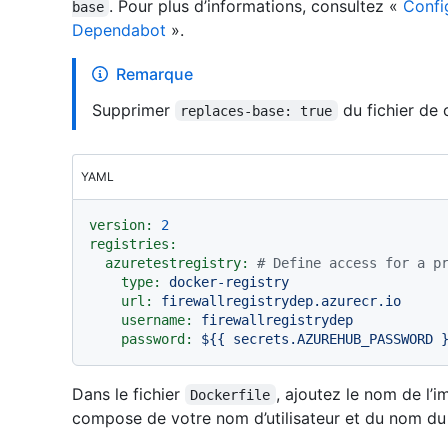
. Pour plus d’informations, consultez «
Confi
base
Dependabot
».
Remarque
Supprimer
du fichier de 
replaces-base: true
YAML
version:
2
registries:
azuretestregistry:
# Define access for a p
type:
docker-registry
url:
firewallregistrydep.azurecr.io
username:
firewallregistrydep
password:
${{
secrets.AZUREHUB_PASSWORD
Dans le fichier
, ajoutez le nom de l’
Dockerfile
compose de votre nom d’utilisateur et du nom du r