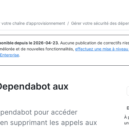
Rechercher ou demander
Copilot
r votre chaîne d’approvisionnement
/
Gérer votre sécurité des dép
ponible depuis le
2026-04-23
.
Aucune publication de correctifs n’
méliorée et de nouvelles fonctionnalités,
effectuez une mise à niveau 
Enterprise
.
 Dependabot aux
D
ependabot pour accéder
À 
 en supprimant les appels aux
un