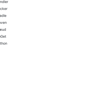
ndler
cker
adle
aven
œud
Get
thon