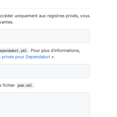
ccéder uniquement aux registres privés, vous
vantes.
. Pour plus d’informations,
ependabot.yml
es privés pour Dependabot
».
e fichier
.
pom.xml