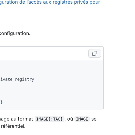
guration de l’accès aux registres privés pour
configuration.
rivate registry
}}
image au format
, où
se
IMAGE[:TAG]
IMAGE
éférentiel.