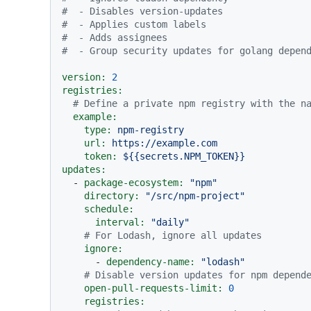
#  - Disables version-updates
#  - Applies custom labels
#  - Adds assignees
#  - Group security updates for golang depen
version:
2
registries:
# Define a private npm registry with the n
example:
type:
npm-registry
url:
https://example.com
token:
${{secrets.NPM_TOKEN}}
updates:
-
package-ecosystem:
"npm"
directory:
"/src/npm-project"
schedule:
interval:
"daily"
# For Lodash, ignore all updates
ignore:
-
dependency-name:
"lodash"
# Disable version updates for npm depend
open-pull-requests-limit:
0
registries: