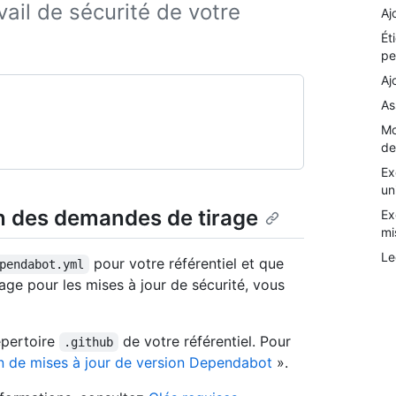
avail de sécurité de votre
Aj
Ét
pe
Aj
As
Mo
de
Ex
un
on des demandes de tirage
Ex
mi
Le
pour votre référentiel et que
pendabot.yml
ge pour les mises à jour de sécurité, vous
épertoire
de votre référentiel. Pour
.github
n de mises à jour de version Dependabot
».