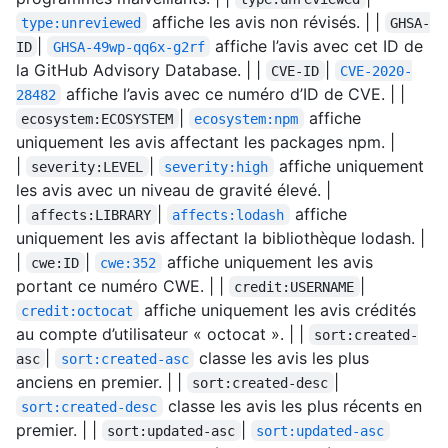
affiche les avis non révisés. | |
type:unreviewed
GHSA-
|
affiche l’avis avec cet ID de
ID
GHSA-49wp-qq6x-g2rf
la GitHub Advisory Database. | |
|
CVE-ID
CVE-2020-
affiche l’avis avec ce numéro d’ID de CVE. | |
28482
|
affiche
ecosystem:ECOSYSTEM
ecosystem:npm
uniquement les avis affectant les packages npm. |
|
|
affiche uniquement
severity:LEVEL
severity:high
les avis avec un niveau de gravité élevé. |
|
|
affiche
affects:LIBRARY
affects:lodash
uniquement les avis affectant la bibliothèque lodash. |
|
|
affiche uniquement les avis
cwe:ID
cwe:352
portant ce numéro CWE. | |
|
credit:USERNAME
affiche uniquement les avis crédités
credit:octocat
au compte d’utilisateur « octocat ». | |
sort:created-
|
classe les avis les plus
asc
sort:created-asc
anciens en premier. | |
|
sort:created-desc
classe les avis les plus récents en
sort:created-desc
premier. | |
|
sort:updated-asc
sort:updated-asc