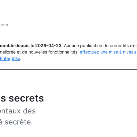
Rechercher ou demander
Copilot
rets
ponible depuis le
2026-04-23
.
Aucune publication de correctifs n’
méliorée et de nouvelles fonctionnalités,
effectuez une mise à niveau 
Enterprise
.
s secrets
entaux des
é secrète.