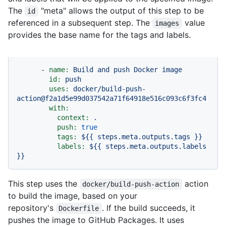
The
"meta" allows the output of this step to be
id
referenced in a subsequent step. The
value
images
provides the base name for the tags and labels.
-
name:
Build
and
push
Docker
image
id:
push
uses:
docker/build-push-
action@f2a1d5e99d037542a71f64918e516c093c6f3fc4
with:
context:
.
push:
true
tags:
${{
steps.meta.outputs.tags
}}
labels:
${{
steps.meta.outputs.labels
}}
This step uses the
action
docker/build-push-action
to build the image, based on your
repository's
. If the build succeeds, it
Dockerfile
pushes the image to GitHub Packages. It uses