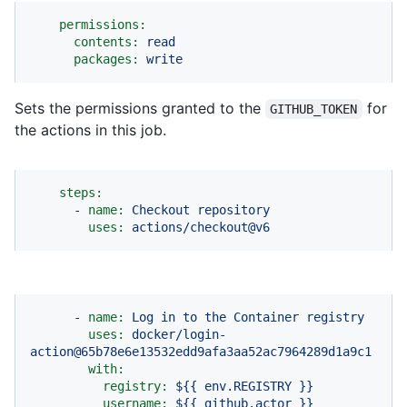
permissions:
contents:
read
packages:
write
Sets the permissions granted to the
for
GITHUB_TOKEN
the actions in this job.
steps:
-
name:
Checkout
repository
uses:
actions/checkout@v6
-
name:
Log
in
to
the
Container
registry
uses:
docker/login-
action@65b78e6e13532edd9afa3aa52ac7964289d1a9c1
with:
registry:
${{
env.REGISTRY
}}
username:
${{
github.actor
}}