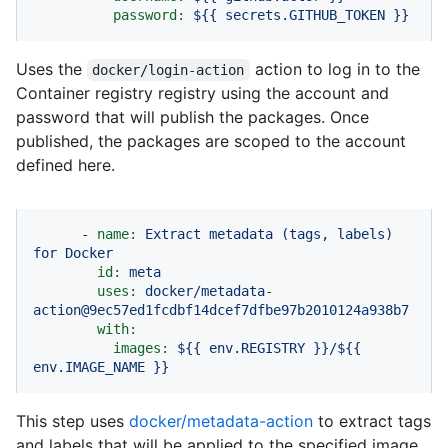
password:
${{
secrets.GITHUB_TOKEN
}}
Uses the
action to log in to the
docker/login-action
Container registry registry using the account and
password that will publish the packages. Once
published, the packages are scoped to the account
defined here.
-
name:
Extract
metadata
(tags,
labels)
for
Docker
id:
meta
uses:
docker/metadata-
action@9ec57ed1fcdbf14dcef7dfbe97b2010124a938b7
with:
images:
${{
env.REGISTRY
}}/${{
env.IMAGE_NAME
}}
This step uses
docker/metadata-action
to extract tags
and labels that will be applied to the specified image.