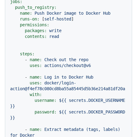
jobs:
push_to_registry:
name:
Push
Docker
image
to
Docker
Hub
runs-on:
 [
self-hosted
]

permissions:
packages:
write
contents:
read
steps:
-
name:
Check
out
the
repo
uses:
actions/checkout@v6
-
name:
Log
in
to
Docker
Hub
uses:
docker/login-
action@f4ef78c080cd8ba55a85445d5b36e214a81df20a
with:
username:
${{
secrets.DOCKER_USERNAME
}}
password:
${{
secrets.DOCKER_PASSWORD
}}
-
name:
Extract
metadata
(tags,
labels)
for
Docker