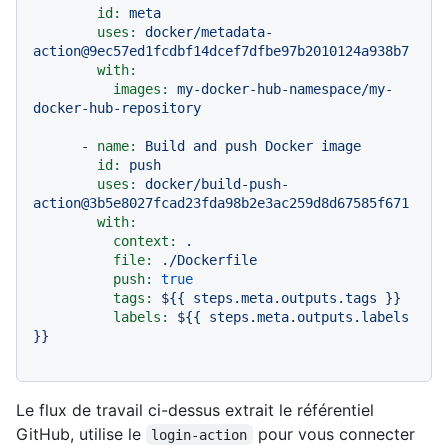
id:
meta
uses:
docker/metadata-
action@9ec57ed1fcdbf14dcef7dfbe97b2010124a938b7
with:
images:
my-docker-hub-namespace/my-
docker-hub-repository
-
name:
Build
and
push
Docker
image
id:
push
uses:
docker/build-push-
action@3b5e8027fcad23fda98b2e3ac259d8d67585f671
with:
context:
.
file:
./Dockerfile
push:
true
tags:
${{
steps.meta.outputs.tags
}}
labels:
${{
steps.meta.outputs.labels
}}
Le flux de travail ci-dessus extrait le référentiel
GitHub, utilise le
pour vous connecter
login-action