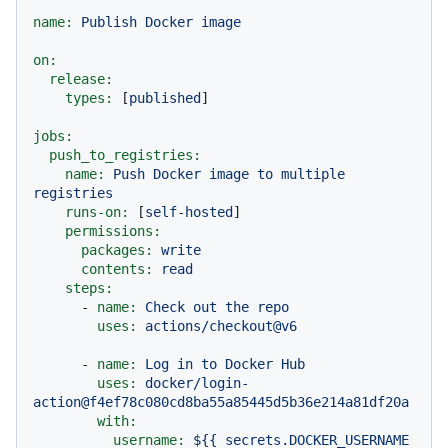
name:
Publish
Docker
image
on:
release:
types:
 [
published
]

jobs:
push_to_registries:
name:
Push
Docker
image
to
multiple
registries
runs-on:
 [
self-hosted
]

permissions:
packages:
write
contents:
read
steps:
-
name:
Check
out
the
repo
uses:
actions/checkout@v6
-
name:
Log
in
to
Docker
Hub
uses:
docker/login-
action@f4ef78c080cd8ba55a85445d5b36e214a81df20a
with:
username:
${{
secrets.DOCKER_USERNAME