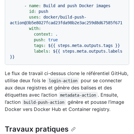
-
name:
Build
and
push
Docker
images
id:
push
uses:
docker/build-push-
action@3b5e8027fcad23fda98b2e3ac259d8d67585f671
with:
context:
.
push:
true
tags:
${{
steps.meta.outputs.tags
}}
labels:
${{
steps.meta.outputs.labels
}}
Le flux de travail ci-dessus clone le référentiel GitHub,
utilise deux fois le
pour se connecter
login-action
aux deux registres et génère des balises et des
étiquettes avec l’action
. Ensuite,
metadata-action
l’action
génère et pousse l’image
build-push-action
Docker vers Docker Hub et Container registry.
Travaux pratiques