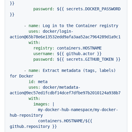
}}
password:
${{
secrets.DOCKER_PASSWORD
}}
-
name:
Log
in
to
the
Container
registry
uses:
docker/login-
action@65b78e6e13532edd9afa3aa52ac7964289d1a9c1
with:
registry:
containers.HOSTNAME
username:
${{
github.actor
}}
password:
${{
secrets.GITHUB_TOKEN
}}
-
name:
Extract
metadata
(tags,
labels)
for
Docker
id:
meta
uses:
docker/metadata-
action@9ec57ed1fcdbf14dcef7dfbe97b2010124a938b7
with:
images:
|

            my-docker-hub-namespace/my-docker-
hub-repository

            containers.HOSTNAME/${{ 