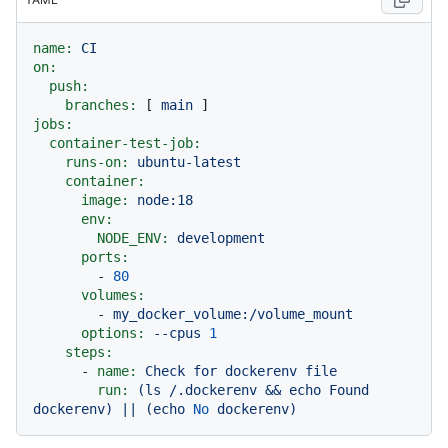
name:
CI
on:
push:
branches:
 [ 
main
jobs:
container-test-job:
runs-on:
ubuntu-latest
container:
image:
node:18
env:
NODE_ENV:
development
ports:
-
80
volumes:
-
my_docker_volume:/volume_mount
options:
--cpus
1
steps:
-
name:
Check
for
dockerenv
file
run:
(ls
/.dockerenv
&&
echo
Found
dockerenv)
||
(echo
No
dockerenv)