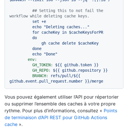
## Setting this to not fail the 
workflow while deleting cache keys.
set
+e
echo
"Deleting caches..."
for
cacheKey
in
$cacheKeysForPR
do
gh
cache
delete
$cacheKey
done
echo
"Done"
env:
GH_TOKEN:
${{
github.token
}}
GH_REPO:
${{
github.repository
}}
BRANCH:
refs/pull/${{
github.event.pull_request.number
}}/merge
Vous pouvez également utiliser l’API pour répertorier
ou supprimer l’ensemble des caches à votre propre
rythme. Pour plus d’informations, consultez «
Points
de terminaison d’API REST pour GitHub Actions
cache
».