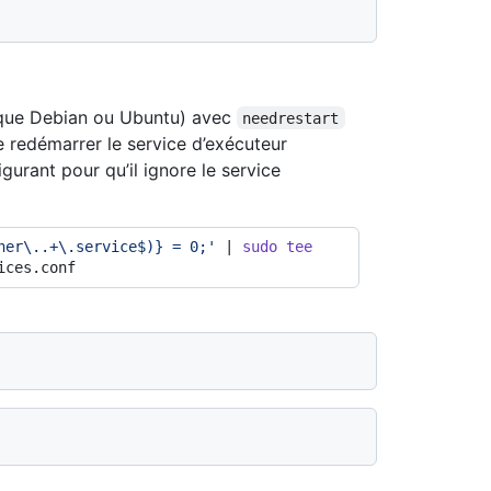
s que Debian ou Ubuntu) avec
needrestart
 redémarrer le service d’exécuteur
gurant pour qu’il ignore le service
ner\..+\.service$)} = 0;'
 | 
sudo
tee