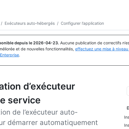
Rechercher ou demander
Copilot
/
Exécuteurs auto-hébergés
/
Configurer l’application
ponible depuis le
2026-04-23
.
Aucune publication de correctifs n’
méliorée et de nouvelles fonctionnalités,
effectuez une mise à niveau 
Enterprise
.
cation d’exécuteur
e service
D
ion de l’exécuteur auto-
In
our démarrer automatiquement
In