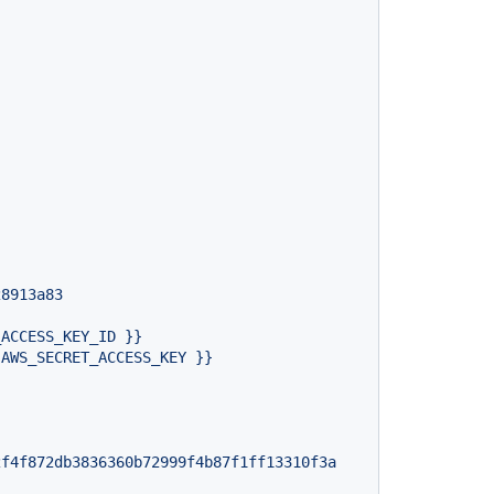
28913a83
_ACCESS_KEY_ID
}}
.AWS_SECRET_ACCESS_KEY
}}
2f4f872db3836360b72999f4b87f1ff13310f3a