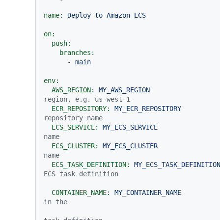
name:
Deploy
to
Amazon
ECS
on:
push:
branches:
-
main
env:
AWS_REGION:
MY_AWS_REGION
region, e.g. us-west-1
ECR_REPOSITORY:
MY_ECR_REPOSITORY
repository name
ECS_SERVICE:
MY_ECS_SERVICE
name
ECS_CLUSTER:
MY_ECS_CLUSTER
name
ECS_TASK_DEFINITION:
MY_ECS_TASK_DEFINITIO
ECS task definition
CONTAINER_NAME:
MY_CONTAINER_NAME
in the