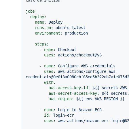
task definition
jobs:
deploy:
name:
Deploy
runs-on:
ubuntu-latest
environment:
production
steps:
-
name:
Checkout
uses:
actions/checkout@v6
-
name:
Configure
AWS
credentials
uses:
aws-actions/configure-aws-
credentials@0e613a0980cbf65ed5b322eb7a1e075d
with:
aws-access-key-id:
${{
secrets.AWS
aws-secret-access-key:
${{
secrets
aws-region:
${{
env.AWS_REGION
}}
-
name:
Login
to
Amazon
ECR
id:
login-ecr
uses:
aws-actions/amazon-ecr-login@6