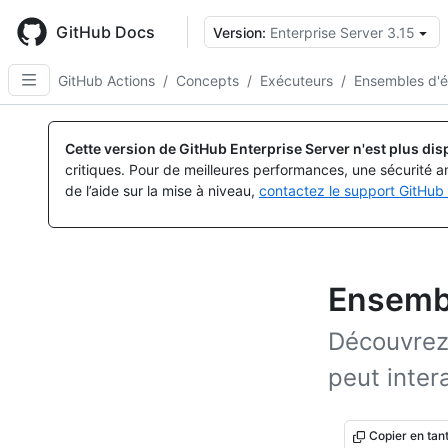
Skip
to
GitHub Docs
Version:
Enterprise Server 3.15
main
content
GitHub Actions
/
Concepts
/
Exécuteurs
/
Ensembles d'é
Cette version de GitHub Enterprise Server n'est plus dis
critiques. Pour de meilleures performances, une sécurité a
de l’aide sur la mise à niveau,
contactez le support GitHub 
Ensembl
Découvrez 
peut inter
Copier en ta