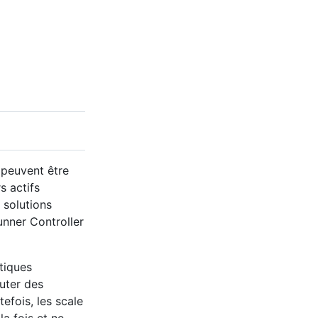
 peuvent être
s actifs
 solutions
nner Controller
tiques
uter des
efois, les scale