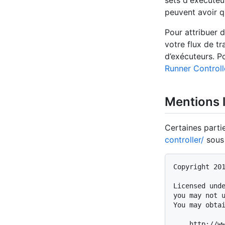
sets d'exécuteu
peuvent avoir qu
Pour attribuer 
votre flux de tr
d’exécuteurs. P
Runner Controlle
Mentions 
Certaines parti
controller/
sous 
Copyright 201
Licensed unde
you may not u
You may obtai
    http://www.apache.org/licenses/LICENSE-2.0
