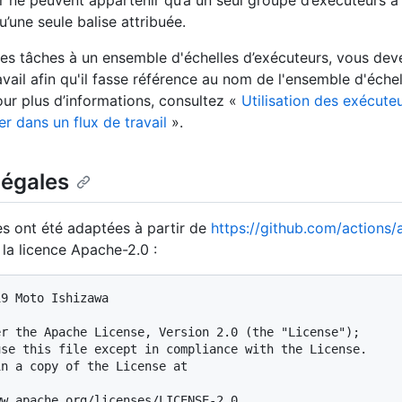
r ne peuvent appartenir qu’à un seul groupe d’exécuteurs à l
’une seule balise attribuée.
des tâches à un ensemble d'échelles d’exécuteurs, vous dev
avail afin qu'il fasse référence au nom de l'ensemble d'échel
our plus d’informations, consultez «
Utilisation des exécuteu
r dans un flux de travail
».
légales
es ont été adaptées à partir de
https://github.com/actions/
la licence Apache-2.0 :
9 Moto Ishizawa

r the Apache License, Version 2.0 (the "License");

se this file except in compliance with the License.

n a copy of the License at
