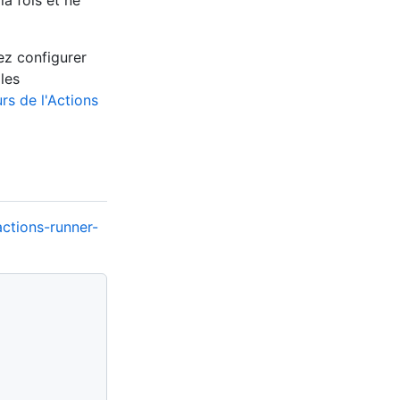
a fois et ne
ez configurer
les
rs de l'Actions
actions-runner-