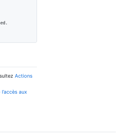
ed.

nsultez
Actions
 l’accès aux