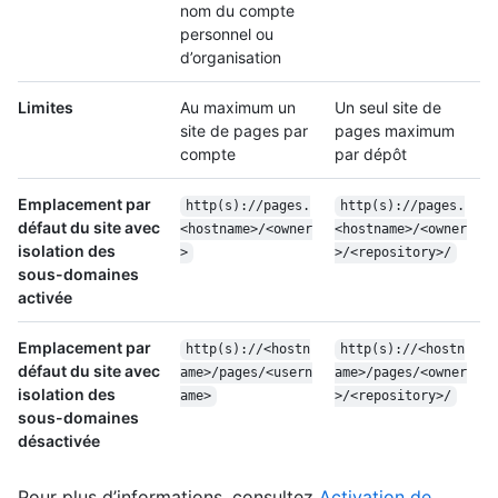
nom du compte
personnel ou
d’organisation
Limites
Au maximum un
Un seul site de
site de pages par
pages maximum
compte
par dépôt
Emplacement par
http(s)://pages.
http(s)://pages.
défaut du site avec
<hostname>/<owner
<hostname>/<owner
isolation des
>
>/<repository>/
sous-domaines
activée
Emplacement par
http(s)://<hostn
http(s)://<hostn
défaut du site avec
ame>/pages/<usern
ame>/pages/<owner
isolation des
ame>
>/<repository>/
sous-domaines
désactivée
Pour plus d’informations, consultez
Activation de