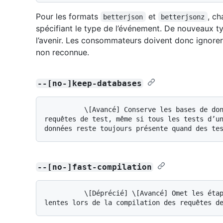
Pour les formats
et
, c
betterjson
betterjsonz
spécifiant le type de l’événement. De nouveaux t
l’avenir. Les consommateurs doivent donc ignore
non reconnue.
--[no-]keep-databases
          \[Avancé] Conserve les bases de données extraites pour exécuter les 
requêtes de test, même si tous les tests d’un
--[no-]fast-compilation
          \[Déprécié] \[Avancé] Omet les étapes d’optimisation particulièrement 