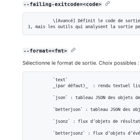
--failing-exitcode=<code>
          \[Avancé] Définit le code de sortie à produire en cas d’échec. Généralement 
--format=<fmt>
Sélectionne le format de sortie. Choix possibles :
          `text`

          _(par défaut)_  : rendu textuel lisible par les êtres humains.

          `json` : tableau JSON des objets de résultat de test diffusé en continu.

          `betterjson` : tableau JSON des objets d’événements diffusé en continu.

          `jsonz` : flux d’objets de résultat de test JSON se terminant par zéro.
