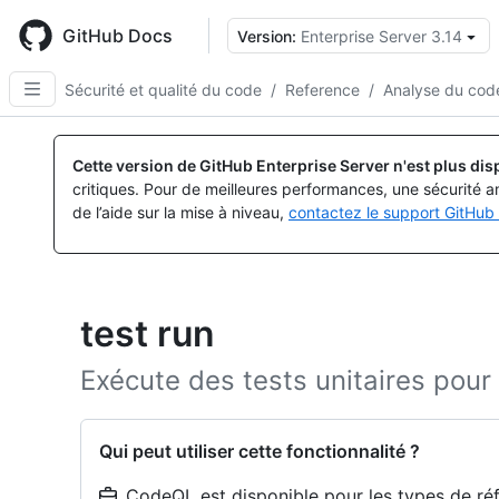
Skip
to
GitHub Docs
Version:
Enterprise Server 3.14
main
content
Sécurité et qualité du code
/
Reference
/
Analyse du cod
Cette version de GitHub Enterprise Server n'est plus dis
critiques. Pour de meilleures performances, une sécurité a
de l’aide sur la mise à niveau,
contactez le support GitHub 
test run
Exécute des tests unitaires pour
Qui peut utiliser cette fonctionnalité ?
CodeQL est disponible pour les types de réfé