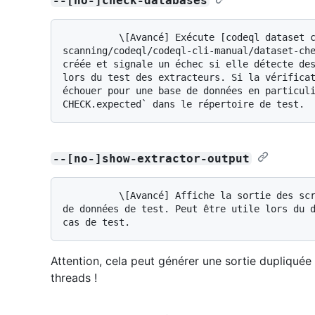
--[no-]check-databases
          \[Avancé] Exécute [codeql dataset check](/code-security/reference/code-
scanning/codeql/codeql-cli-manual/dataset-che
créée et signale un échec si elle détecte des
lors du test des extracteurs. Si la vérificat
échouer pour une base de données en particul
--[no-]show-extractor-output
          \[Avancé] Affiche la sortie des scripts d’extracteur qui créent les bases 
de données de test. Peut être utile lors du d
Attention, cela peut générer une sortie dupliquée o
threads !