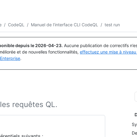
Rechercher ou demander
Copilot
e
/
CodeQL
/
Manuel de l’interface CLI CodeQL
/
test run
ponible depuis le
2026-04-23
.
Aucune publication de correctifs n’
méliorée et de nouvelles fonctionnalités,
effectuez une mise à niveau 
Enterprise
.
 les requêtes QL.
D
Sy
De
rentiels suivants :