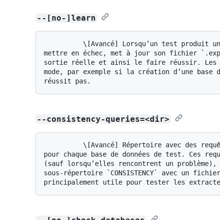
--[no-]learn
          \[Avancé] Lorsqu’un test produit une sortie inattendue, au lieu de le 
mettre en échec, met à jour son fichier `.exp
sortie réelle et ainsi le faire réussir. Les 
mode, par exemple si la création d’une base d
--consistency-queries=<dir>
          \[Avancé] Répertoire avec des requêtes de cohérence qui seront exécutées 
pour chaque base de données de test. Ces requ
(sauf lorsqu’elles rencontrent un problème), 
sous-répertoire `CONSISTENCY` avec un fichier