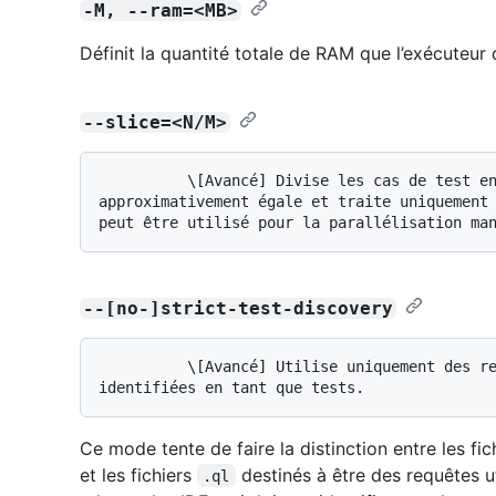
-M, --ram=<MB>
Définit la quantité totale de RAM que l’exécuteur de
--slice=<N/M>
          \[Avancé] Divise les cas de test en _M_ tranches de taille 
approximativement égale et traite uniquement 
--[no-]strict-test-discovery
          \[Avancé] Utilise uniquement des requêtes qui peuvent être fortement 
Ce mode tente de faire la distinction entre les fi
et les fichiers
destinés à être des requêtes uti
.ql