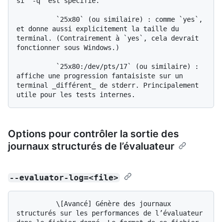
si `-q` est spécifié.

          `25x80` (ou similaire) : comme `yes`, 
et donne aussi explicitement la taille du 
terminal. (Contrairement à `yes`, cela devrait 
fonctionner sous Windows.)

          `25x80:/dev/pts/17` (ou similaire) : 
affiche une progression fantaisiste sur un 
terminal _différent_ de stderr. Principalement 
Options pour contrôler la sortie des
journaux structurés de l’évaluateur
--evaluator-log=<file>
          \[Avancé] Génère des journaux 
structurés sur les performances de l’évaluateur 