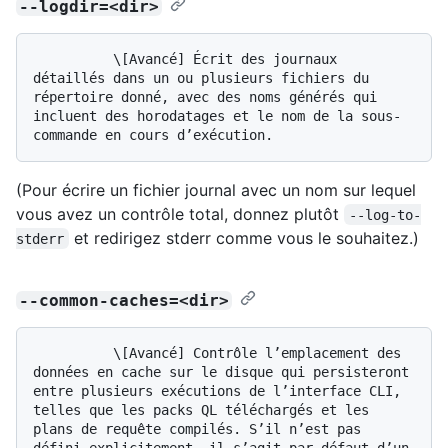
--logdir=<dir>
          \[Avancé] Écrit des journaux 
détaillés dans un ou plusieurs fichiers du 
répertoire donné, avec des noms générés qui 
incluent des horodatages et le nom de la sous-
(Pour écrire un fichier journal avec un nom sur lequel
vous avez un contrôle total, donnez plutôt
--log-to-
et redirigez stderr comme vous le souhaitez.)
stderr
--common-caches=<dir>
          \[Avancé] Contrôle l’emplacement des 
données en cache sur le disque qui persisteront 
entre plusieurs exécutions de l’interface CLI, 
telles que les packs QL téléchargés et les 
plans de requête compilés. S’il n’est pas 
défini explicitement, il s’agit par défaut d’un 