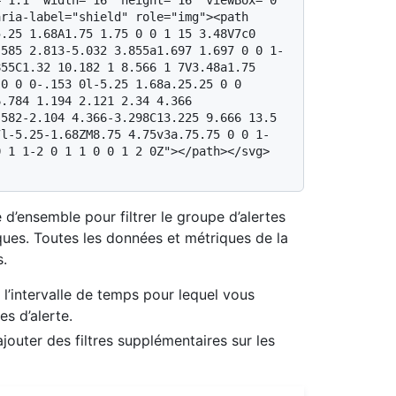
"1.1" width="16" height="16" viewBox="0 
ria-label="shield" role="img"><path 
.25 1.68A1.75 1.75 0 0 1 15 3.48V7c0 
.585 2.813-5.032 3.855a1.697 1.697 0 0 1-
55C1.32 10.182 1 8.566 1 7V3.48a1.75 
0 0 0-.153 0l-5.25 1.68a.25.25 0 0 
.784 1.194 2.121 2.34 4.366 
582-2.104 4.366-3.298C13.225 9.666 13.5 
7l-5.25-1.68ZM8.75 4.75v3a.75.75 0 0 1-
 1 1-2 0 1 1 0 0 1 2 0Z"></path></svg> 
 d’ensemble pour filtrer le groupe d’alertes
ques. Toutes les données et métriques de la
s.
r l’intervalle de temps pour lequel vous
es d’alerte.
outer des filtres supplémentaires sur les