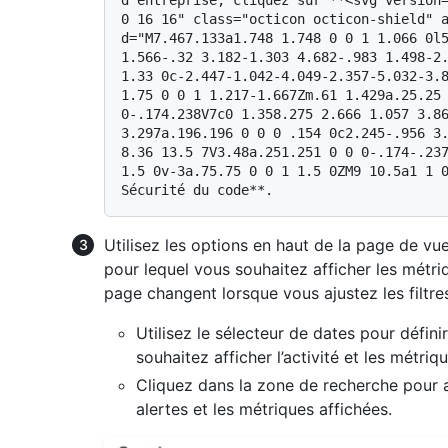
d’entreprise, cliquez sur **<svg version=
0 16 16" class="octicon octicon-shield" a
d="M7.467.133a1.748 1.748 0 0 1 1.066 0l5
1.566-.32 3.182-1.303 4.682-.983 1.498-2
1.33 0c-2.447-1.042-4.049-2.357-5.032-3.8
1.75 0 0 1 1.217-1.667Zm.61 1.429a.25.25 
0-.174.238V7c0 1.358.275 2.666 1.057 3.86
3.297a.196.196 0 0 0 .154 0c2.245-.956 3.
8.36 13.5 7V3.48a.251.251 0 0 0-.174-.23
1.5 0v-3a.75.75 0 0 1 1.5 0ZM9 10.5a1 1 0
Utilisez les options en haut de la page de vue
pour lequel vous souhaitez afficher les métri
page changent lorsque vous ajustez les filtre
Utilisez le sélecteur de dates pour défini
souhaitez afficher l’activité et les métriqu
Cliquez dans la zone de recherche pour aj
alertes et les métriques affichées.