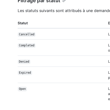
Filtrage par statut
Les statuts suivants sont attribués à une demande
Statut
D
L
Cancelled
L
Completed
o
L
Denied
L
Expired
p
L
Open
a
e