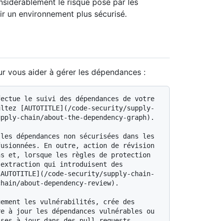
nsidérablement le risque posé par les
r un environnement plus sécurisé.
ur vous aider à gérer les dépendances :
ultez [AUTOTITLE](/code-security/supply-
pply-chain/about-the-dependency-graph).

usionnées. En outre, action de révision 
s et, lorsque les règles de protection 
extraction qui introduisent des 
[AUTOTITLE](/code-security/supply-chain-
hain/about-dependency-review).

e à jour les dépendances vulnérables ou 
ses à jour dans des pull requests 