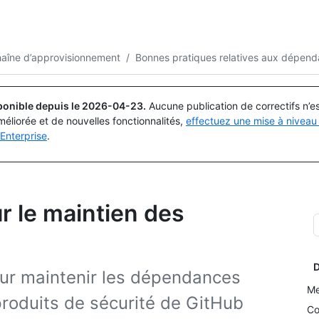
Rechercher ou demander
Copilot
chaîne d’approvisionnement
/
Bonnes pratiques relatives aux dépen
ponible depuis le
2026-04-23
.
Aucune publication de correctifs n’
méliorée et de nouvelles fonctionnalités,
effectuez une mise à niveau 
Enterprise
.
r le maintien des
D
ur maintenir les dépendances
Me
 produits de sécurité de GitHub
Co