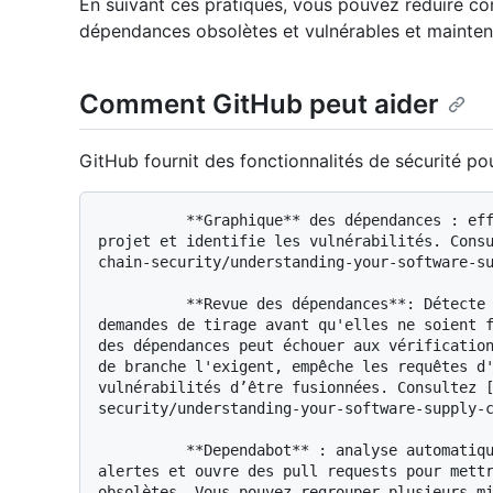
En suivant ces pratiques, vous pouvez réduire co
dépendances obsolètes et vulnérables et mainteni
Comment GitHub peut aider
GitHub fournit des fonctionnalités de sécurité po
          **Graphique** des dépendances : effectue le suivi des dépendances de votre 
projet et identifie les vulnérabilités. Cons
chain-security/understanding-your-software-su
          **Revue des dépendances**: Détecte les dépendances non sécurisées dans les 
demandes de tirage avant qu'elles ne soient f
des dépendances peut échouer aux vérification
de branche l'exigent, empêche les requêtes d'
vulnérabilités d’être fusionnées. Consultez 
security/understanding-your-software-supply-c
          **Dependabot** : analyse automatiquement les vulnérabilités, crée des 
alertes et ouvre des pull requests pour mettr
obsolètes. Vous pouvez regrouper plusieurs mi