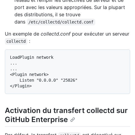
réseau et remplir les directives de serveur et de
port avec les valeurs appropriées. Sur la plupart
des distributions, il se trouve
dans
/etc/collectd/collectd.conf
Un exemple de
collectd.conf
pour exécuter un serveur
:
collectd
LoadPlugin network

...

...

<Plugin network>

    Listen "0.0.0.0" "25826"

Activation du transfert collectd sur
GitHub Enterprise