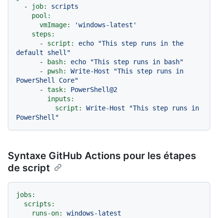
-
job:
scripts
pool:
vmImage:
'windows-latest'
steps:
-
script:
echo
"This step runs in the 
default shell"
-
bash:
echo
"This step runs in bash"
-
pwsh:
Write-Host
"This step runs in 
PowerShell Core"
-
task:
PowerShell@2
inputs:
script:
Write-Host
"This step runs in 
PowerShell"
Syntaxe GitHub Actions pour les étapes
de script
jobs:
scripts:
runs-on:
windows-latest