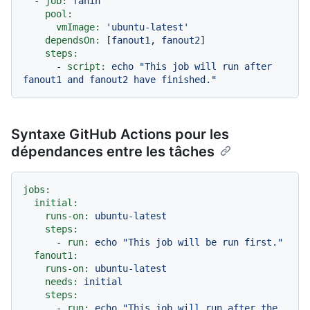
-
job:
fanin
pool:
vmImage:
'ubuntu-latest'
dependsOn:
 [
fanout1
, 
fanout2
]

steps:
-
script:
echo
"This job will run after 
fanout1 and fanout2 have finished."
Syntaxe GitHub Actions pour les
dépendances entre les tâches
jobs:
initial:
runs-on:
ubuntu-latest
steps:
-
run:
echo
"This job will be run first."
fanout1:
runs-on:
ubuntu-latest
needs:
initial
steps:
-
run:
echo
"This job will run after the 