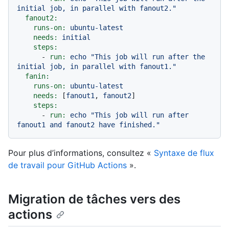
initial job, in parallel with fanout2."
fanout2:
runs-on:
ubuntu-latest
needs:
initial
steps:
-
run:
echo
"This job will run after the 
initial job, in parallel with fanout1."
fanin:
runs-on:
ubuntu-latest
needs:
 [
fanout1
, 
fanout2
]

steps:
-
run:
echo
"This job will run after 
fanout1 and fanout2 have finished."
Pour plus d’informations, consultez «
Syntaxe de flux
de travail pour GitHub Actions
».
Migration de tâches vers des
actions