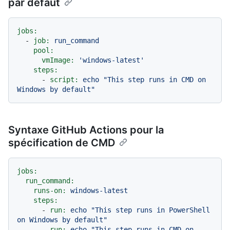
par défaut
jobs:
-
job:
run_command
pool:
vmImage:
'windows-latest'
steps:
-
script:
echo
"This step runs in CMD on 
Windows by default"
Syntaxe GitHub Actions pour la
spécification de CMD
jobs:
run_command:
runs-on:
windows-latest
steps:
-
run:
echo
"This step runs in PowerShell 
on Windows by default"
-
run:
echo
"This step runs in CMD on 