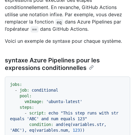
expressions pour exécuter des étapes
conditionnellement. En revanche, GitHub Actions
utilise une notation infixe. Par exemple, vous devez
remplacer la fonction
dans Azure Pipelines par
eq
l’opérateur
dans GitHub Actions.
==
Voici un exemple de syntaxe pour chaque système.
syntaxe Azure Pipelines pour les
expressions conditionnelles
jobs:
-
job:
conditional
pool:
vmImage:
'ubuntu-latest'
steps:
-
script:
echo
"This step runs with str 
equals 'ABC' and num equals 123"
condition:
and(eq(variables.str,
'ABC'
),
eq(variables.num,
123
))