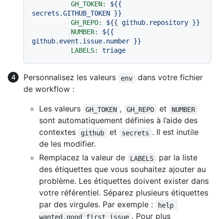
GH_TOKEN:
${{
secrets.GITHUB_TOKEN
}}
GH_REPO:
${{
github.repository
}}
NUMBER:
${{
github.event.issue.number
}}
LABELS:
triage
Personnalisez les valeurs
dans votre fichier
env
de workflow :
Les valeurs
,
et
GH_TOKEN
GH_REPO
NUMBER
sont automatiquement définies à l’aide des
contextes
et
. Il est inutile
github
secrets
de les modifier.
Remplacez la valeur de
par la liste
LABELS
des étiquettes que vous souhaitez ajouter au
problème. Les étiquettes doivent exister dans
votre référentiel. Séparez plusieurs étiquettes
par des virgules. Par exemple :
help 
. Pour plus
wanted,good first issue