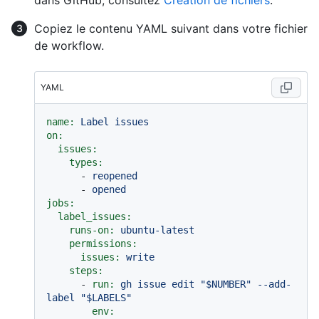
dans GitHub, consultez
Création de fichiers
.
Copiez le contenu YAML suivant dans votre fichier
de workflow.
YAML
name:
Label
issues
on:
issues:
types:
-
reopened
-
opened
jobs:
label_issues:
runs-on:
ubuntu-latest
permissions:
issues:
write
steps:
-
run:
gh
issue
edit
"$NUMBER"
--add-
label
"$LABELS"
env: