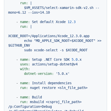
run:
|

        $VM_ASSETS/select-xamarin-sdk-v2.sh --
-
name:
Set
default
Xcode
12.3
run:
|

XCODE_ROOT=/Applications/Xcode_12.3.0.app

        echo "MD_APPLE_SDK_ROOT=$XCODE_ROOT" >> 
$GITHUB_ENV

-
name:
Setup
.NET
Core
SDK
5.0
.x
uses:
actions/setup-dotnet@v4
with:
dotnet-version:
'5.0.x'
-
name:
Install
dependencies
run:
nuget
restore
<sln_file_path>
-
name:
Build
run:
msbuild
<csproj_file_path>
/p:Configuration=Debug