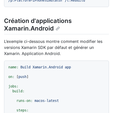
/p:Platform=iPhoneSimulator
/t:Rebuild
Création d'applications
Xamarin.Android
L’exemple ci-dessous montre comment modifier les
versions Xamarin SDK par défaut et générer un
Xamarin. Application Android.
name:
Build
Xamarin.Android
app
on:
 [
push
]

jobs:
build:
runs-on:
macos-latest
steps: