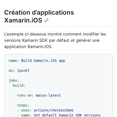
Création d’applications
Xamarin.iOS
L’exemple ci-dessous montre comment modifier les
versions Xamarin SDK par défaut et générer une
application Xamarin.iOS.
name:
Build
Xamarin.iOS
app
on:
 [
push
]

jobs:
build:
runs-on:
macos-latest
steps:
-
uses:
actions/checkout@v6
-
name:
Set
default
Xamarin
SDK
versions