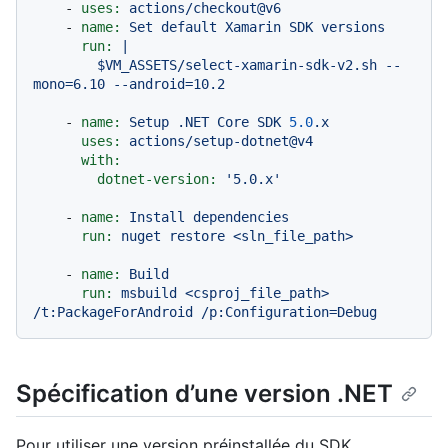
-
uses:
actions/checkout@v6
-
name:
Set
default
Xamarin
SDK
versions
run:
|

        $VM_ASSETS/select-xamarin-sdk-v2.sh --
-
name:
Setup
.NET
Core
SDK
5.0
.x
uses:
actions/setup-dotnet@v4
with:
dotnet-version:
'5.0.x'
-
name:
Install
dependencies
run:
nuget
restore
<sln_file_path>
-
name:
Build
run:
msbuild
<csproj_file_path>
/t:PackageForAndroid
/p:Configuration=Debug
Spécification d’une version .NET
Pour utiliser une version préinstallée du SDK