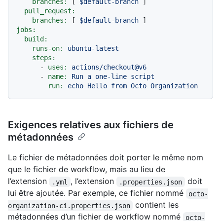
branches:
 [ 
$default-branch
 ]

pull_request:
branches:
 [ 
$default-branch
jobs:
build:
runs-on:
ubuntu-latest
steps:
-
uses:
actions/checkout@v6
-
name:
Run
a
one-line
script
run:
echo
Hello
from
Octo
Organization
Exigences relatives aux fichiers de
métadonnées
Le fichier de métadonnées doit porter le même nom
que le fichier de workflow, mais au lieu de
l’extension
, l’extension
doit
.yml
.properties.json
lui être ajoutée. Par exemple, ce fichier nommé
octo-
contient les
organization-ci.properties.json
métadonnées d’un fichier de workflow nommé
octo-