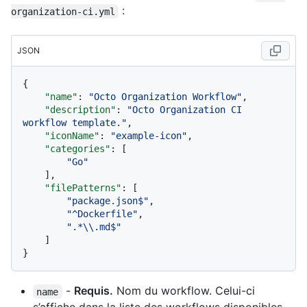
:
organization-ci.yml
JSON
{
"name"
:
"Octo Organization Workflow"
,
"description"
:
"Octo Organization CI 
workflow template."
,
"iconName"
:
"example-icon"
,
"categories"
:
[
"Go"
]
,
"filePatterns"
:
[
"package.json$"
,
"^Dockerfile"
,
".*\\.md$"
]
}
-
Requis.
Nom du workflow. Celui-ci
name