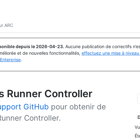
Rechercher ou demander
Copilot
ur ARC
ponible depuis le
2026-04-23
.
Aucune publication de correctifs n’
méliorée et de nouvelles fonctionnalités,
effectuez une mise à niveau 
Enterprise
.
s Runner Controller
upport GitHub
pour obtenir de
Runner Controller.
D
Vu
Ét