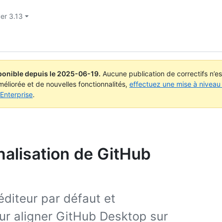
er 3.13
ponible depuis le
2025-06-19
.
Aucune publication de correctifs n’e
méliorée et de nouvelles fonctionnalités,
effectuez une mise à niveau 
Enterprise
.
nalisation de GitHub
éditeur par défaut et
ur aligner GitHub Desktop sur