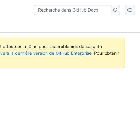
Recherche
dans
GitHub
Docs
st effectuée, même pour les problèmes de sécurité
vers la dernière version de GitHub Enterprise
. Pour obtenir