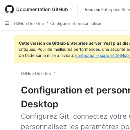
Skip
to
Documentation GitHub
Version: 
Enterprise Serv
main
content
GitHub Desktop
/
Configurer et personnaliser
Cette version de GitHub Enterprise Server n'est plus dis
critiques. Pour de meilleures performances, une sécurité a
de l’aide sur la mise à niveau,
contactez le support GitHub 
GitHub Desktop
/
Configuration et person
Desktop
Configurez Git, connectez votre 
personnalisez les paramètres po