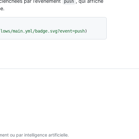
éclenchées par l’événement
, qui affiche
push
e.
flows/main.yml/badge.svg?event=push
t ou par intelligence artificielle.