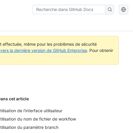
Recherche
dans
GitHub
Docs
st effectuée, même pour les problèmes de sécurité
vers la dernière version de GitHub Enterprise
. Pour obtenir
ans cet article
tilisation de l’interface utilisateur
tilisation du nom de fichier de workflow
tilisation du paramètre branch