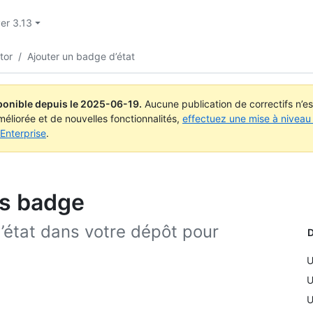
er 3.13
tor
/
Ajouter un badge d’état
ponible depuis le
2025-06-19
.
Aucune publication de correctifs n’e
méliorée et de nouvelles fonctionnalités,
effectuez une mise à niveau 
Enterprise
.
us badge
’état dans votre dépôt pour
D
U
U
U