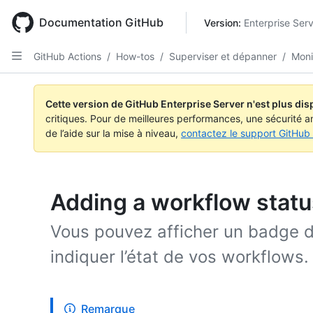
Skip
to
Documentation GitHub
Version: 
Enterprise Serv
main
content
GitHub Actions
/
How-tos
/
Superviser et dépanner
/
Moni
Cette version de GitHub Enterprise Server n'est plus dis
critiques. Pour de meilleures performances, une sécurité a
de l’aide sur la mise à niveau,
contactez le support GitHub 
Adding a workflow stat
Vous pouvez afficher un badge d
indiquer l’état de vos workflows.
Remarque