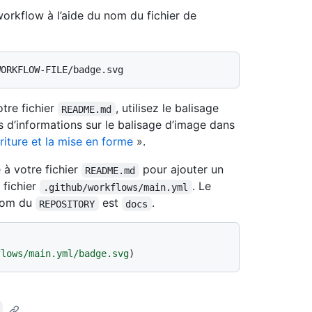
orkflow à l’aide du nom du fichier de
tre fichier
, utilisez le balisage
README.md
 d’informations sur le balisage d’image dans
riture et la mise en forme
».
à votre fichier
pour ajouter un
README.md
 fichier
. Le
.github/workflows/main.yml
nom du
est
.
REPOSITORY
docs
flows/main.yml/badge.svg